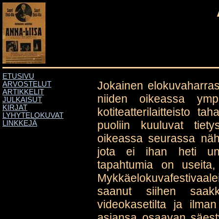
ETUSIVU
Jokainen elokuvaharrasta
ARVOSTELUT
ARTIKKELIT
niiden oikeassa ympä
JULKAISUT
KIRJAT
kotiteatterilaitteisto t
LYHYTELOKUVAT
puoliin kuuluvat tietys
LINKKEJÄ
oikeassa seurassa näh
jota ei ihan heti un
tapahtumia on useita,
Mykkäelokuvafestivaale
saanut siihen saakk
videokasetilta ja ilma
asiansa osaavan säes