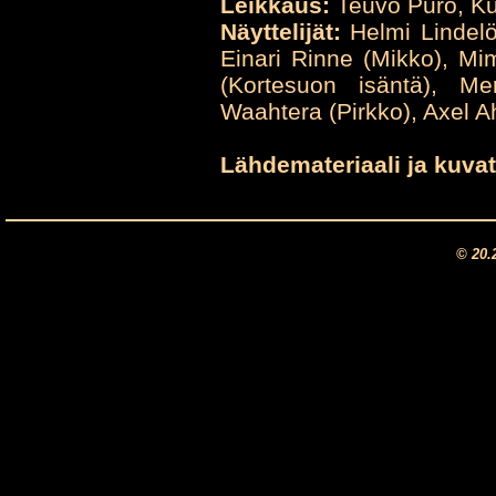
Leikkaus:
Teuvo Puro, Ku
Näyttelijät:
Helmi Lindelö
Einari Rinne (Mikko), M
(Kortesuon isäntä), Me
Waahtera (Pirkko), Axel Ah
Lähdemateriaali ja kuvat
© 20.