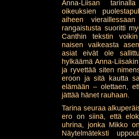
Anna-Liisan tarinall
oikeuksien puolestap
aiheen vieraillessaa
rangaistusta suoritti m
Canthin tekstin voik
naisen vaikeasta ase
asiat eivät ole sallit
hylkäämä Anna-Liisakin 
ja ryvettää siten nimens
eroon ja sitä kautta 
elämään – olettaen, et
jättää hänet rauhaan.
Tarina seuraa alkuperäis
ero on siinä, että elo
uhrina, jonka Mikko on 
Näytelmäteksti uppou