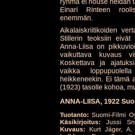
ryhmä ei nouse heidän ta
Einari Rinteen rooli
enemmän.
Aikalaiskriitikoiden ve
Stillerin teoksiin eivät
Anna-Liisa on pikkuvioi
vaikuttava kuvaus v
Koskettava ja ajatuksi
vaikka loppupuolella
heikkeneekin. Ei tämä 
(1923) tasolle kohoa, mu
ANNA-LIISA, 1922 Suo
Tuotanto:
Suomi-Filmi 
Käsikirjoitus:
Jussi Sne
Kuvaus:
Kurt Jäger, A.