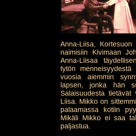
Anna-Liisa, Kortesuon
naimisiin Kivimaan J
Anna-Liisaa täydellis
tytön menneisyydestä l
vuosia aiemmin synny
lapsen, jonka hän s
Salaisuudesta tietävät
Liisa. Mikko on sittemm
palaamassa kotiin py
Mikäli Mikko ei saa ta
paljastua.