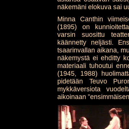
näkemäni elokuva sai uu
Minna Canthin viimeis
(1895) on kunnioitett
varsin suosittu teatt
käännetty neljästi. E
tsaarinvallan aikana, mu
näkemystä ei ehditty ko
materiaali tuhoutui en
(1945, 1988) huolimatt
pidetään Teuvo Puro
mykkäversiota vuodelt
aikoinaan ”ensimmäisen