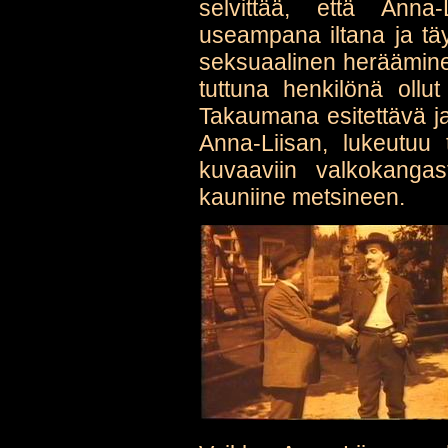
selvittää, että Anna
useampana iltana ja tä
seksuaalinen herääminen
tuttuna henkilönä ollu
Takaumana esitettävä ja
Anna-Liisan, lukeutuu 
kuvaaviin valkokangast
kauniine metsineen.