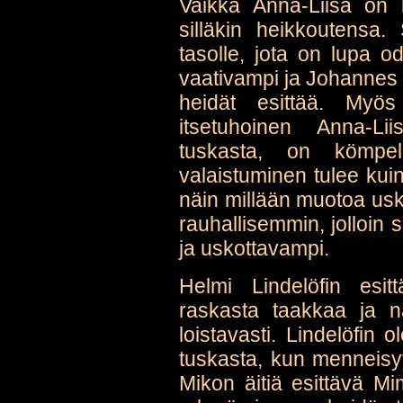
Vaikka Anna-Liisa on
silläkin heikkoutensa.
tasolle, jota on lupa 
vaativampi ja Johannes 
heidät esittää. Myös
itsetuhoinen Anna-Li
tuskasta, on kömpelö
valaistuminen tulee kuin
näin millään muotoa usko
rauhallisemmin, jolloin s
ja uskottavampi.
Helmi Lindelöfin esit
raskasta taakkaa ja nä
loistavasti. Lindelöfin
tuskasta, kun menneisyy
Mikon äitiä esittävä M