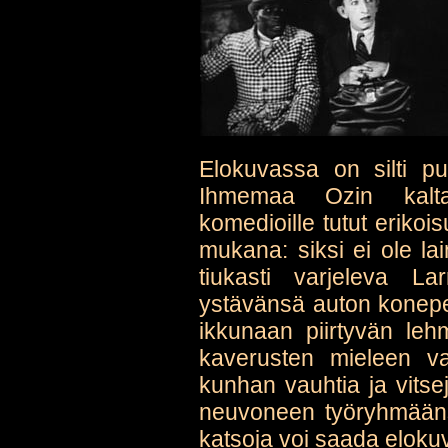
Elokuvassa on silti pu
Ihmemaa Ozin kalta
komedioille tutut erikoi
mukana: siksi ei ole la
tiukasti varjeleva L
ystävänsä auton konepell
ikkunaan piirtyvän leh
kaverusten mieleen va
kunhan vauhtia ja vitsej
neuvoneen työryhmäänsä
katsoja voi saada elokuva