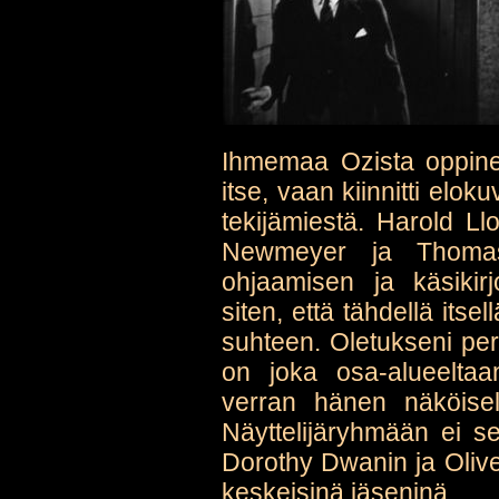
Ihmemaa Ozista oppin
itse, vaan kiinnitti elo
tekijämiestä. Harold L
Newmeyer ja Thomas
ohjaamisen ja käsikirj
siten, että tähdellä its
suhteen. Oletukseni per
on joka osa-alueelta
verran hänen näköiselt
Näyttelijäryhmään ei s
Dorothy Dwanin ja Oliv
keskeisinä jäseninä.