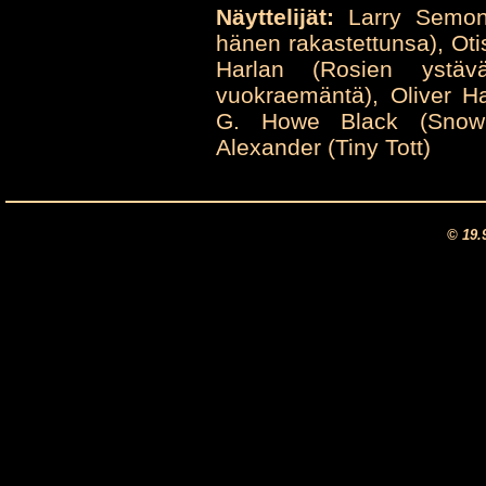
Näyttelijät:
Larry Semon 
hänen rakastettunsa), Ot
Harlan (Rosien ystävä
vuokraemäntä), Oliver H
G. Howe Black (Snowbal
Alexander (Tiny Tott)
© 19.