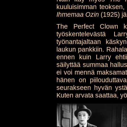
kuuluisimman teoksen, 
Ihmemaa Ozin
(1925) jä
The Perfect Clown ke
työskentelevästä La
työnantajaltaan käsky
laukun pankkiin. Rahala
ennen kuin Larry ehtii
säilyttää summaa hallu
ei voi mennä maksamatt
hänen on piilouduttava
seurakseen hyvän ystä
Kuten arvata saattaa, yö