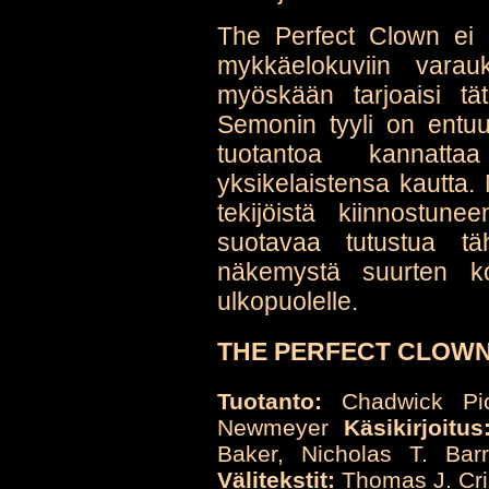
The Perfect Clown ei o
mykkäelokuviin varauk
myöskään tarjoaisi tätä
Semonin tyyli on entuu
tuotantoa kannat
yksikelaistensa kautta
tekijöistä kiinnostu
suotavaa tutustua tä
näkemystä suurten ko
ulkopuolelle.
THE PERFECT CLOWN, 
Tuotanto:
Chadwick Pic
Newmeyer
Käsikirjoitus
Baker, Nicholas T. Ba
Välitekstit:
Thomas J. Criz