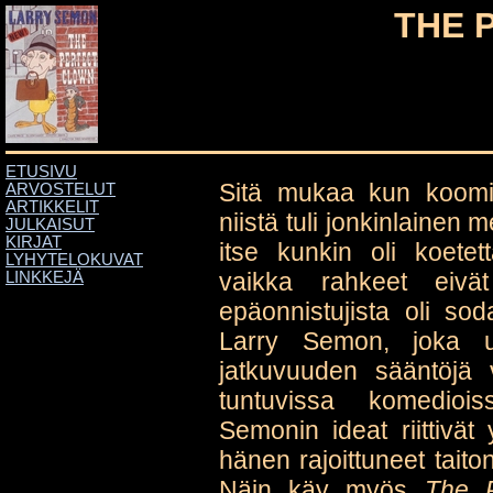
THE 
ETUSIVU
Sitä mukaa kun koomikot
ARVOSTELUT
ARTIKKELIT
niistä tuli jonkinlainen 
JULKAISUT
KIRJAT
itse kunkin oli koetet
LYHYTELOKUVAT
vaikka rahkeet eivät 
LINKKEJÄ
epäonnistujista oli sod
Larry Semon, joka uh
jatkuvuuden sääntöjä v
tuntuvissa komediois
Semonin ideat riittivät
hänen rajoittuneet taiton
Näin käy myös
The P