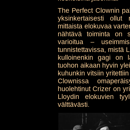
The Perfect Clownin pahi
yksinkertaisesti ollut 
mittaista elokuvaa vart
nähtävä toiminta on s
varioitua – useimmi
tunnistettavissa, mistä 
kulloinenkin gagi on l
tuohon aikaan hyvin yleis
kuhunkin vitsiin yritetti
Clownissa omaperäis
huolehtinut Crizer on yr
Lloydin elokuvien tyy
välttävästi.