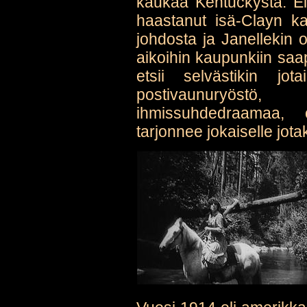
kaukaa Kentuckystä. Ei
haastanut isä-Clayn ka
johdosta ja Janellekin o
aikoihin kaupunkiin sa
etsii selvästikin jo
postivaunuryöstö, 
ihmissuhdedraamaa, 
tarjonnee jokaiselle jota