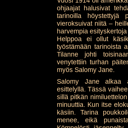
Vuosi 1914 oli amerikk
ohjaajat halusivat teh
tarinoilla höystettyjä
vieroksuivat niitä – heil
harvempia esityskertoja
Helppoa ei ollut käsikir
työstämään tarinoista 
Tilanne johti toisinaa
venytettiin turhan päite
myös Salomy Jane.
Salomy Jane alkaa ai
esittelyllä. Tässä vaihe
sillä pitkän nimiluettel
minuuttia. Kun itse elok
käsiin. Tarina poukko
menee, eikä punaista
Kömpelösti jäsennelty