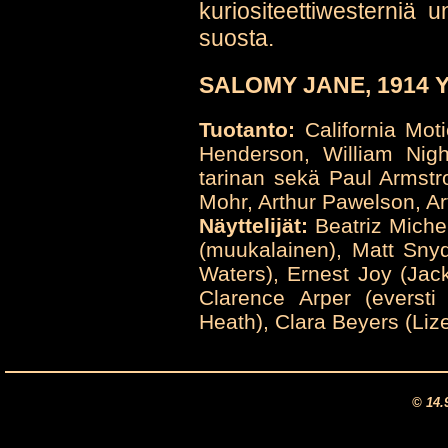
kuriositeettiwesterniä 
suosta.
SALOMY JANE, 1914 Y
Tuotanto:
California Mot
Henderson, William Ni
tarinan sekä Paul Armstr
Mohr, Arthur Pawelson, Ar
Näyttelijät:
Beatriz Miche
(muukalainen), Matt Snyd
Waters), Ernest Joy (Jac
Clarence Arper (eversti 
Heath), Clara Beyers (Liz
© 14.