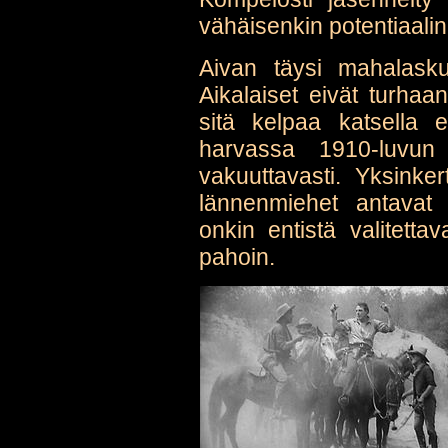
vähäisenkin potentiaalin, 
Aivan täysi mahalask
Aikalaiset eivät turhaan
sitä kelpaa katsella 
harvassa 1910-luvun 
vakuuttavasti. Yksinke
lännenmiehet antavat e
onkin entistä valitetta
pahoin.