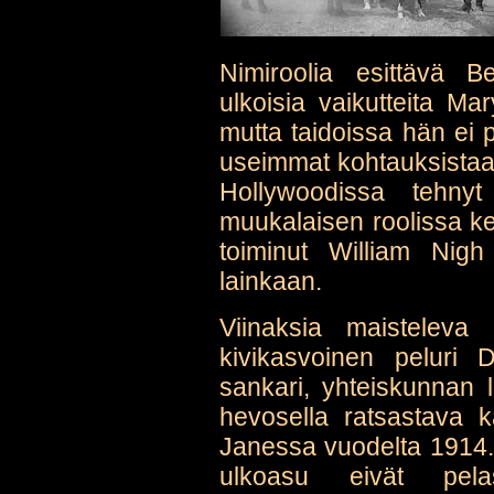
Nimiroolia esittävä B
ulkoisia vaikutteita Ma
mutta taidoissa hän ei
useimmat kohtauksistaan 
Hollywoodissa tehny
muukalaisen roolissa ke
toiminut William Nig
lainkaan.
Viinaksia maisteleva l
kivikasvoinen peluri D
sankari, yhteiskunnan la
hevosella ratsastava 
Janessa vuodelta 1914.
ulkoasu eivät pela