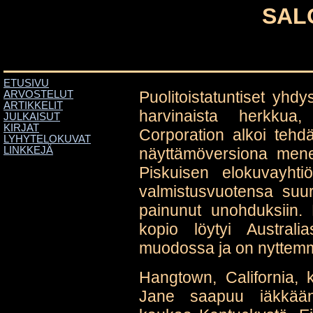
SAL
ETUSIVU
Puolitoistatuntiset yhdy
ARVOSTELUT
ARTIKKELIT
harvinaista herkkua
JULKAISUT
KIRJAT
Corporation alkoi tehd
LYHYTELOKUVAT
näyttämöversiona mene
LINKKEJÄ
Piskuisen elokuvayhti
valmistusvuotensa suur
painunut unohduksiin.
kopio löytyi Austral
muodossa ja on nyttemmi
Hangtown, California,
Jane saapuu iäkkään