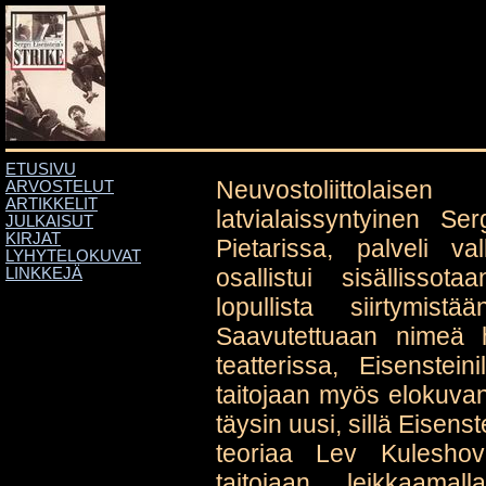
ETUSIVU
Neuvostoliittolais
ARVOSTELUT
ARTIKKELIT
latvialaissyntyinen Ser
JULKAISUT
KIRJAT
Pietarissa, palveli v
LYHYTELOKUVAT
osallistui sisällisso
LINKKEJÄ
lopullista siirtymist
Saavutettuaan nimeä h
teatterissa, Eisensteini
taitojaan myös elokuvan 
täysin uusi, sillä Eisens
teoriaa Lev Kuleshov
taitojaan leikkaama