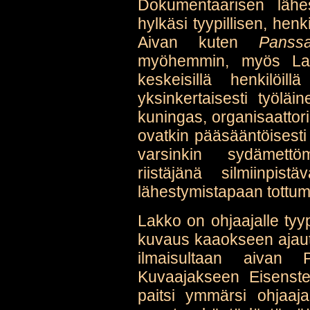
Dokumentaarisen lähes
hylkäsi tyypillisen, hen
Aivan kuten
Panss
myöhemmin, myös La
keskeisillä henkilö
yksinkertaisesti työläin
kuningas, organisaattori
ovatkin pääsääntöisesti
varsinkin sydämettöm
riistäjänä silmiinpi
lähestymistapaan tottum
Lakko on ohjaajalle tyyp
kuvaus kaaokseen ajautu
ilmaisultaan aivan P
Kuvaajakseen Eisenste
paitsi ymmärsi ohjaaja