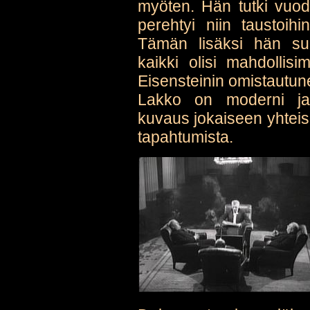
myöten. Hän tutki vuod
perehtyi niin taustoihin
Tämän lisäksi hän suun
kaikki olisi mahdollis
Eisensteinin omistautune
Lakko on moderni ja i
kuvaus jokaiseen yhteis
tapahtumista.