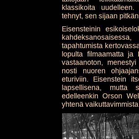
klassikoita uudelleen.
tehnyt, sen sijaan pitkän
Eisensteinin esikoisel
kahdeksanosaisessa
tapahtumista kertovassa
lopulta filmaamatta ja E
vastaanoton, menestyi
nosti nuoren ohjaajans
eturiviin. Eisenstein i
lapsellisena, mutta 
edelleenkin Orson We
yhtenä vaikuttavimmista 