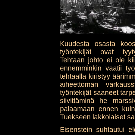
Kuudesta osasta koos
työntekijät ovat tyyty
Tehtaan johto ei ole k
ennemminkin vaatii työ
tehtaalla kiristyy äärimm
aiheettoman varkauss
työntekijät saaneet tarp
siivittäminä he marssi
palaamaan ennen kuin 
Tuekseen lakkolaiset sa
Eisenstein suhtautui e