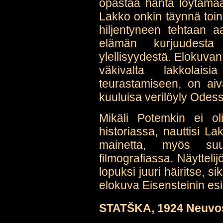
opastaa häntä löytämää
Lakko onkin täynnä toin
hiljentyneen tehtaan aa
elämän kurjuudesta 
ylellisyydestä. Elokuvan
väkivalta lakkolais
teurastamiseen, on aiv
kuuluisa verilöyly Odess
Mikäli Potemkin ei oli
historiassa, nauttisi L
mainetta, myös suu
filmografiassa. Näytteli
lopuksi juuri häiritse, s
elokuva Eisensteinin es
STATŠKA, 1924 Neuvost