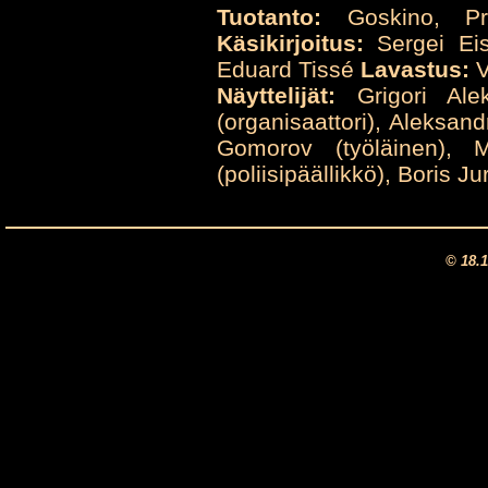
Tuotanto:
Goskino, Pr
Käsikirjoitus:
Sergei Eis
Eduard Tissé
Lavastus:
V
Näyttelijät:
Grigori Alek
(organisaattori), Aleksan
Gomorov (työläinen), M
(poliisipäällikkö), Boris J
© 18.1