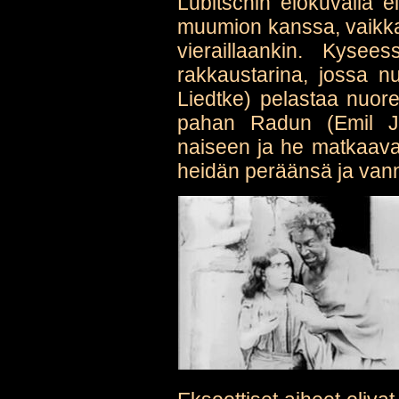
Lubitschin elokuvalla e
muumion kanssa, vaikka
vieraillaankin. Kyse
rakkaustarina, jossa n
Liedtke) pelastaa nuore
pahan Radun (Emil Ja
naiseen ja he matkaav
heidän peräänsä ja van