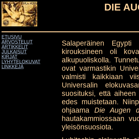
DIE A
ETUSIVU
Salaperäinen Egypti 
ARVOSTELUT
ARTIKKELIT
kirouksineen oli ko
JULKAISUT
KIRJAT
alkupuoliskolla. Tunnetu
LYHYTELOKUVAT
ovat varmastikin Univer
LINKKEJÄ
valmisti kaikkiaan vi
Universalin elokuvas
suosituksi, että aiheen
edes muistetaan. Niin
ohjaama
Die Augen 
hautakammiossaan vu
yleisönsuosiota.