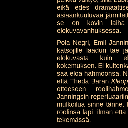
eikä edes dramaattis
asiaankuuluvaa jännitett
se on kovin laiha 
elokuvavanhuksessa.
Pola Negri, Emil Janni
katsojille laadun tae j
elokuvasta kuin el
kokemuksen. Ei kuitenkaa
saa eloa hahmoonsa. Negr
että Theda Baran
Kleop
otteeseen roolihah
Janningsin repertuaarii
mulkoilua sinne tänne.
roolinsa läpi, ilman ett
tekemässä.