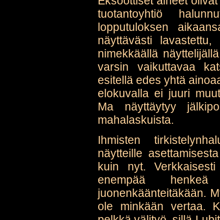
Eksoottiset aiheet oliva
tuotantoyhtiö halunn
lopputuloksen aikaans
näyttävästi lavastettu,
nimekkäällä näyttelijäl
varsin vaikuttavaa kats
esitellä edes yhtä aino
elokuvalla ei juuri mu
Ma näyttäytyy jälkipo
mahalaskuista.
Ihmisten tirkistelynh
näytteille asettamisest
kuin nyt. Verkkaisest
enempää henkeä k
juonenkäänteitäkään. My
ole minkään vertaa. K
pelkkä välityö, sillä Lub