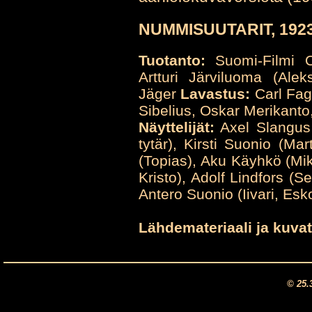
NUMMISUUTARIT, 192
Tuotanto:
Suomi-Filmi
Artturi Järviluoma (Ale
Jäger
Lavastus:
Carl Fa
Sibelius, Oskar Merikanto
Näyttelijät:
Axel Slangus 
tytär), Kirsti Suonio (Ma
(Topias), Aku Käyhkö (Mi
Kristo), Adolf Lindfors (S
Antero Suonio (Iivari, Esko
Lähdemateriaali ja kuvat
© 25.