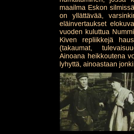
maailma Eskon silmissä
on yllättävää, varsink
eläinvertaukset eloku
vuoden kuluttua Nummis
Kiven repliikkejä haus
(takaumat, tulevaisu
Ainoana heikkoutena vo
lyhyttä, ainoastaan jonki