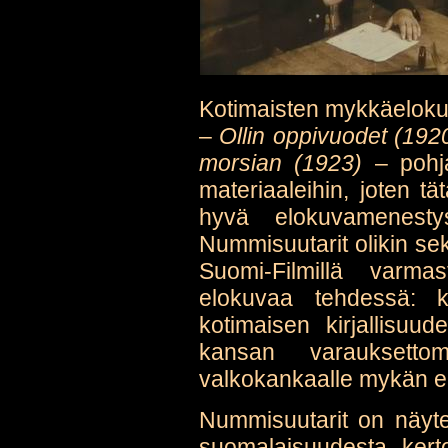
Kotimaisten mykkäeloku
–
Ollin oppivuodet (192
morsian (1923)
– pohjau
materiaaleihin, joten 
hyvä elokuvamenesty
Nummisuutarit olikin sekä
Suomi-Filmillä varmas
elokuvaa tehdessä: ku
kotimaisen kirjallisuud
kansan varauksett
valkokankaalle mykän e
Nummisuutarit on näy
suomalaisuudesta ker