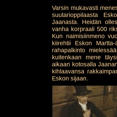
Varsin mukavasti mene
suutarioppilaasta Es
Jaanasta. Heidän olles
vanha korpraali 500 riks
Kun naimisiinmeno vuos
kiirehtii Eskon Martta
rahapalkinto mielessää
kuitenkaan mene täys
aikaan kotosalla Jaanan 
kihlaavansa rakkaimpans
Eskon sijaan.