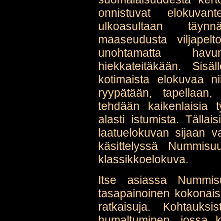
onnistuvat elokuvan
ulkoasultaan täynn
maaseudusta viljapelt
unohtamatta havum
hiekkateitäkään. Sisäl
kotimaista elokuvaa n
ryypätään, tapellaan, 
tehdään kaikenlaisia
alasti istumista. Tällai
laatuelokuvan sijaan v
käsittelyssä Nummisu
klassikkoelokuva.
Itse asiassa Nummisu
tasapainoinen kokonais
ratkaisuja. Kohtauks
humaltuminen, jossa k