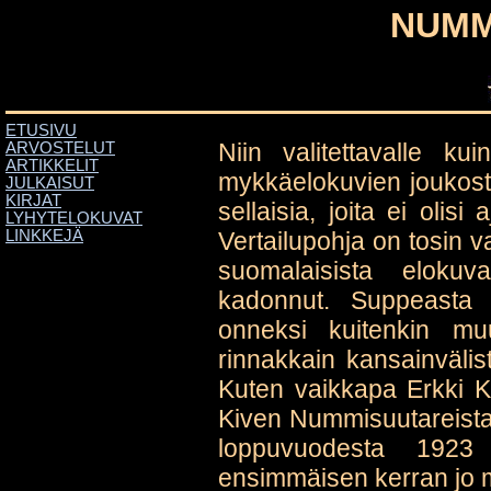
NUMM
ETUSIVU
Niin valitettavalle ku
ARVOSTELUT
ARTIKKELIT
mykkäelokuvien joukosta
JULKAISUT
KIRJAT
sellaisia, joita ei oli
LYHYTELOKUVAT
Vertailupohja on tosin v
LINKKEJÄ
suomalaisista elokuv
kadonnut. Suppeasta j
onneksi kuitenkin mu
rinnakkain kansainvälis
Kuten vaikkapa Erkki K
Kiven Nummisuutareista,
loppuvuodesta 1923 
ensimmäisen kerran jo m