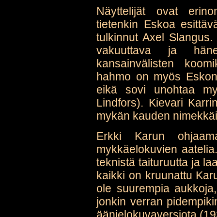
Näyttelijät ovat eri
tietenkin Eskoa esittävä
tulkinnut Axel Slangus.
vakuuttava ja hän
kansainvälisten koomi
hahmo on myös Eskon re
eikä sovi unohtaa my
Lindfors). Kievari Karri
mykän kauden nimekkäit
Erkki Karun ohjaam
mykkäelokuvien aatelia.
teknistä taituruutta ja l
kaikki on kruunattu Karu
ole suurempia aukkoja, 
jonkin verran pidempik
äänielokuvaversiota (19