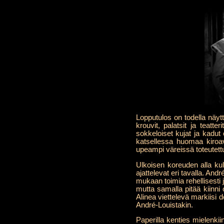
Lopputulos on todella näyt
krouvit, palatsit ja teatter
sokkeloiset kujat ja kadut
katsellessa huomaa kiroav
upeampi väreissä toteutett
Ulkoisen koreuden alla ku
ajattelevat eri tavalla. An
mukaan toimia rehellisesti
mutta samalla pitää kiinni
Alinea viettelevä markiisi 
André-Louistakin.
Paperilla kenties mielenkii