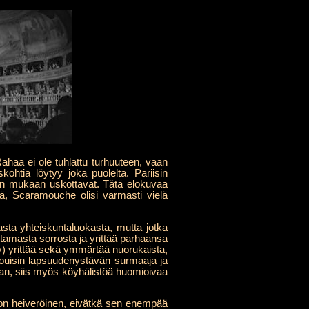
haa ei ole tuhlattu turhuuteen, vaan
yiskohtia löytyy joka puolelta. Pariisin
puun mukaan uskottavat. Tätä elokuvaa
sä, Scaramouche olisi varmasti vielä
sta yhteiskuntaluokasta, mutta jotka
ttamasta sorrosta ja yrittää parhaansa
y) yrittää sekä ymmärtää nuorukaista,
-Louisin lapsuudenystävän surmaaja ja
iaan, siis myös köyhälistöä huomioivaa
ltö on heiveröinen, eivätkä sen enempää