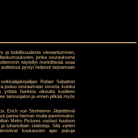
ys ja todellisuudesta vieraantuminen,
 vallankumoukseen, jonka seurauksena
sittemmin näytellyt merkittävää osaa
n puitteissa pystyi helposti tarjoamaan
ikkailijakirjailijan Rafael Sabatinin
ka joutuu seuraamaan sivusta, kuinka
 yrittää hankkia oikeutta kuolleen
ulee lainsuojaton ja ennen pitkää myös
ksi. Erich von Stroheimin
Järjettömiä
itettävä panna hieman muita paremmaksi.
olloin Metro Pictures vastasi huutoon
tuhansittain statisteja. Sitä varten
almistivat kuukausien ajan pukuja