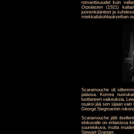
romanttisuudet kuin valla
Orpolasten
(1921) kaltai
juonenkäänteet ja suhdesotk
miekkailukohtauksethan ovat
Scaramouche oli sittem
pääosa. Komea nuorukain
tuottaneen vaikeuksia. Lewi
osaksi jää sen sijaan vain
George Siegmannin rokona
Scaramouche jätti itselle
elokuvalle on erilaisissa 
suurelokuva, mutta muiden 
Stewart Granger.