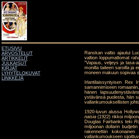
ETUSIVU
Ranskan valtio ajautui Lud
ARVOSTELUT
valtion loppumattomat raha
ARTIKKELIT
”Vapaus, veljeys ja tasa-
JULKAISUT
monilla taiteen saroilla ja
KIRJAT
moneen makuun sopivaa si
LYHYTELOKUVAT
LINKKEJÄ
Irlantilaissyntyisen Re
samannimiseen romaaniin. 
hänen lapsuudenystäväns
ystävänsä puolesta, hän saa
vallankumouksellisten johto
1920-luvun alussa Hollyw
naisia
(1922) rikkoi miljoon
Douglas Fairbanks teki
Ro
miljoonan dollarin budjeti
rakennettiin kokonainen
vallankumoukseen sijoittu