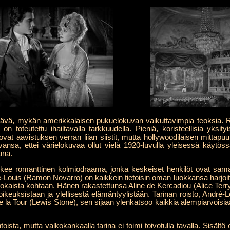
tävä, mykän amerikkalaisen pukuelokuvan vaikuttavimpia teoksia. Ra
it on toteutettu ihailtavalla tarkkuudella. Pieniä, koristeellisia yksit
 ovat aavistuksen verran liian siistit, mutta hollywoodilaisen mitta
ansa, ettei värielokuvaa ollut vielä 1920-luvulla yleisessä käytös
una.
lkee romanttinen kolmiodraama, jonka keskeiset henkilöt ovat sama
dré-Louis (Ramon Novarro) on kaikkein tietoisin oman luokkansa harjoi
 jokaista kohtaan. Hänen rakastettunsa Aline de Kercadiou (Alice Terr
 oikeuksistaan ja ylellisestä elämäntyylistään. Tarinan roisto, André
de la Tour (Lewis Stone), sen sijaan ylenkatsoo kaikkia alempiarvois
ntoista, mutta valkokankaalla tarina ei toimi toivotulla tavalla. Sisä