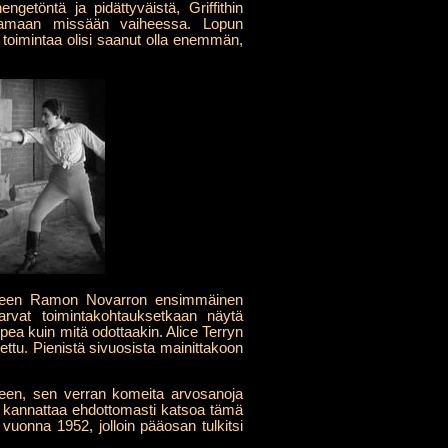
getöntä ja pidättyväistä, Griffithin
ttamaan missään vaiheessa. Lopun
s toimintaa olisi saanut olla enemmän,
ääneen Ramon Novarron ensimmäinen
vat toimintakohtauksetkaan näytä
pea kuin mitä odottaakin. Alice Terryn
ttu. Pienistä sivuosista mainittakoon
aneen, sen verran komeita arvosanoja
en kannattaa ehdottomasti katsoa tämä
vuonna 1952, jolloin pääosan tulkitsi