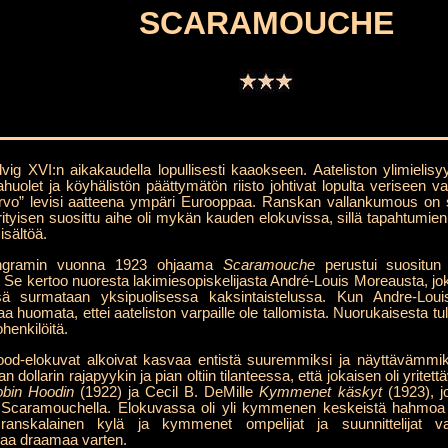
SCARAMOUCHE
vig XVI:n aikakaudella lopullisesti kaaokseen. Aateliston ylimielisy
huolet ja köyhälistön päättymätön riisto johtivat lopulta veriseen
arvo” levisi aatteena ympäri Eurooppaa. Ranskan vallankumous on 
 erityisen suosittu aihe oli mykän kauden elokuvissa, sillä tapahtumie
sältöä.
x Ingramin vuonna 1923 ohjaama
Scaramouche
perustui suositun se
Se kertoo nuoresta lakimiesopiskelijasta André-Louis Moreausta, jo
ä surmataan yksipuolisessa kaksintaistelussa. Kun Andre-Louis
 huomata, ettei aateliston varpaille ole tallomista. Nuorukaisesta t
henkilöitä.
ood-elokuvat alkoivat kasvaa entistä suuremmiksi ja näyttävämmi
an dollarin rajapyykin ja pian oltiin tilanteessa, että jokaisen oli yr
bin Hoodin
(1922) ja Cecil B. DeMille
Kymmenet käskyt
(1923), j
n Scaramouchella. Elokuvassa oli yli kymmenen keskeistä hahmoa ja 
 ranskalainen kylä ja kymmenet ompelijat ja suunnittelijat v
vaa draamaa varten.