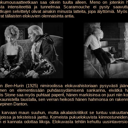
nkumousaatteetkaan saa oikein tuulta alleen. Meno on jotenkin hen
sta intensiteettiä ja tunnelmaa Scaramouche ei pysty saavu
ujen selvittelyt olivat ainakin minusta latteita, jopa älyttömiä. Myö
 tällaisten elokuvien olennaisinta antia.
min
Ben-Hurin
(1925) nimiroolissa elokuvahistoriaan pysyvästi j
en on elementissään puhdassydämisenä sankarina, eivätkä har
s Stone saa myös puhtaat paperit, hänen markiisinsa on juuri niin ko
 kaunistella taustalla, sen verran heikosti hänen hahmonsa on rakenne
rpinen Danton.
ni karvaan maun suuhun, mutta aikalaiskriitikot se tuntuu vakuutt
kirjoissa ja teksteissä jaettu. Komeista pukuelokuvista kiinnostuneid
ei kannata odottaa liikoja. Elokuvasta tehtiin kehuttu uusintaversio 