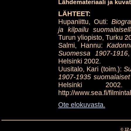
Lähdemateriaali ja kuvat
LÄHTEET:
Hupaniittu, Outi:
Biogra
ja kilpailu suomalaisel
Turun yliopisto, Turku 2
Salmi, Hannu:
Kadonnu
Suomessa 1907-1916
,
Helsinki 2002.
Uusitalo, Kari (toim.):
Su
1907-1935 suomalaiset 
Helsinki 2002. 
http://www.sea.fi/filmint
Ote elokuvasta.
© 12.