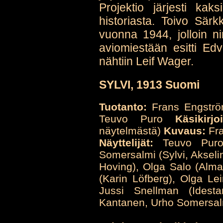
Projektio järjesti ka
historiasta. Toivo Sär
vuonna 1944, jolloin ni
aviomiestään esitti Edv
nähtiin Leif Wager.
SYLVI, 1913 Suomi
Tuotanto:
Frans Engströ
Teuvo Puro
Käsikirjo
näytelmästä)
Kuvaus:
Fr
Näyttelijät:
Teuvo Puro (
Somersalmi (Sylvi, Akselin
Hoving), Olga Salo (Alma
(Karin Löfberg), Olga Lein
Jussi Snellman (Idest
Kantanen, Urho Somersal