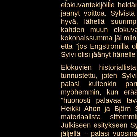
elokuvantekijöille heid
jäänyt voittoa. Sylvis
hyvä, lähellä suurimp
kahden muun elokuvan
kokonaissumma jäi miinu
että ”jos Engströmillä oli
Sylvi olisi jäänyt hänelle 
Elokuvien historiall
tunnustettu, joten Syl
palasi kuitenkin par
myöhemmin, kun erään
”huonosti palavaa tav
Heikki Ahon ja Björn S
materiaalista sittemm
Julkiseen esitykseen Syl
jäljellä – palasi vuosi