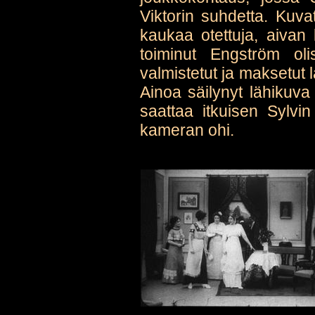
Viktorin suhdetta. Kuva
kaukaa otettuja, aivan
toiminut Engström oli
valmistetut ja maksetut l
Ainoa säilynyt lähikuv
saattaa itkuisen Sylvin
kameran ohi.