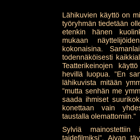
Lähikuvien käyttö on mie
työryhmän tiedetään olle
etenkin hänen kuolin
mukaan näyttelijöid
kokonaisina. Samanla
todennäköisesti kaikkial
Teatterikeinojen käyttö
hevillä luopua. ”En sa
lähikuvista mitään ym
”mutta senhän me ymmär
saada ihmiset suurikok
konettaan vain yhdes
taustalla olemattomiin.”
Sylviä mainostettiin
taidefilmiksi”. Aivan t