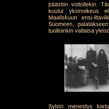
päästiin voitollekin. 
kuului yksinoikeus e
Maaliskuun ensi-iltavi
Suomeen, palatakseen 
tuolloinkin valtaisa ylei
Sylvin menestys kart