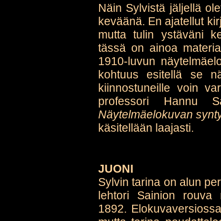
Näin Sylvistä jäljellä ol
keväänä. En ajatellut ki
mutta tulin ystäväni ke
tässä on ainoa materiaa
1910-luvun näytelmäel
kohtuus esitellä se nä
kiinnostuneille voin var
professori Hannu 
Näytelmäelokuvan syn
käsitellään laajasti.
JUONI
Sylvin tarina on alun p
lehtori Sainion rouva 
1892. Elokuvaversiossa