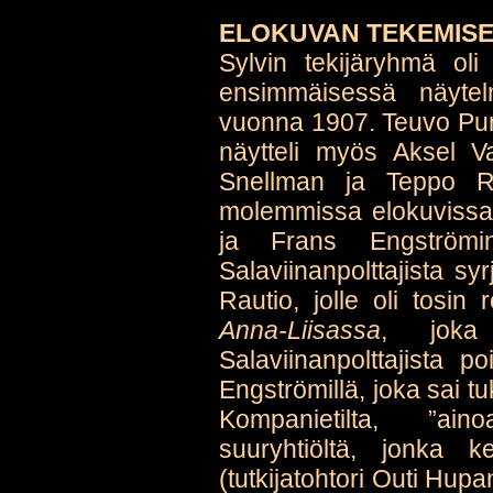
ELOKUVAN TEKEMISE
Sylvin tekijäryhmä ol
ensimmäisessä näyte
vuonna 1907. Teuvo Pur
näytteli myös Aksel V
Snellman ja Teppo Raik
molemmissa elokuvissa,
ja Frans Engströmi
Salaviinanpolttajista sy
Rautio, jolle oli tosi
Anna-Liisassa
, joka 
Salaviinanpolttajista p
Engströmillä, joka sai t
Kompanietilta, ”aino
suuryhtiöltä, jonka ke
(tutkijatohtori Outi Hupan