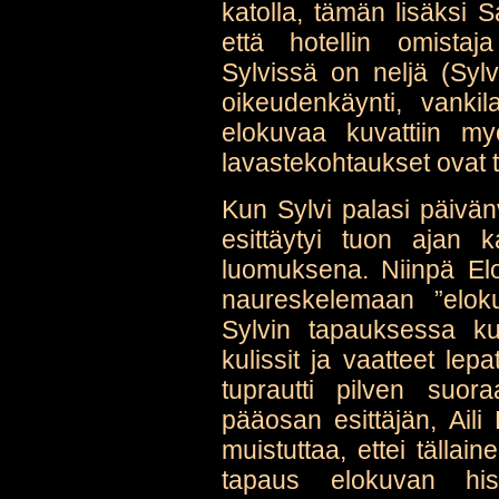
katolla, tämän lisäksi 
että hotellin omistaja
Sylvissä on neljä (Sylvi
oikeudenkäynti, vankil
elokuvaa kuvattiin myö
lavastekohtaukset ovat t
Kun Sylvi palasi päivä
esittäytyi tuon ajan kat
luomuksena. Niinpä Elok
naureskelemaan ”eloku
Sylvin tapauksessa kuv
kulissit ja vaatteet lepa
tuprautti pilven suor
pääosan esittäjän, Aili 
muistuttaa, ettei tälla
tapaus elokuvan his