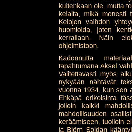
kuitenkaan ole, mutta to
kelalta, mikä monesti 
Kelojen vaihdon yhte
huomioida, joten kentie
kerrallaan. Näin el
ohjelmistoon.
Kadonnutta materia
tapahtumana Aksel Vahl
Valitettavasti myös alku
nykyään nähtävät teks
vuonna 1934, kun sen aino
Ehkäpä erikoisinta täs
jolloin kaikki mahdoll
mahdollisuuden osallis
keräämiseen, tuolloin 
ja Björn Soldan käänty