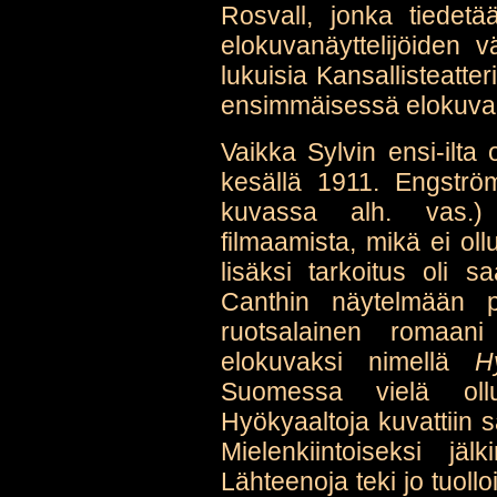
Rosvall, jonka tiedetää
elokuvanäyttelijöiden v
lukuisia Kansallisteatte
ensimmäisessä elokuvar
Vaikka Sylvin ensi-ilta 
kesällä 1911. Engströ
kuvassa alh. vas.) 
filmaamista, mikä ei oll
lisäksi tarkoitus oli 
Canthin näytelmään p
ruotsalainen romaani
elokuvaksi nimellä
H
Suomessa vielä ollu
Hyökyaaltoja kuvattiin s
Mielenkiintoiseksi j
Lähteenoja teki jo tuoll