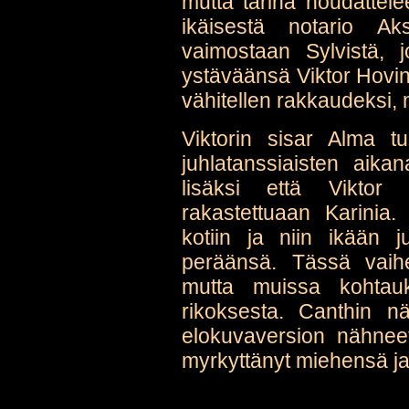
mutta tarina noudattel
ikäisestä notario A
vaimostaan Sylvistä, 
ystäväänsä Viktor Hovin
vähitellen rakkaudeksi, 
Viktorin sisar Alma tu
juhlatanssiaisten aika
lisäksi että Viktor 
rakastettuaan Karinia.
kotiin ja niin ikään 
peräänsä. Tässä vaihee
mutta muissa kohtau
rikoksesta. Canthin n
elokuvaversion nähnee
myrkyttänyt miehensä ja