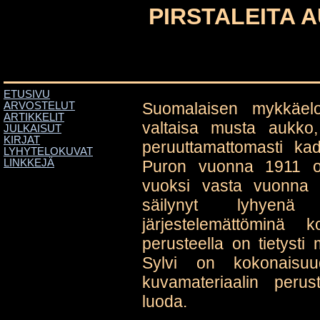
PIRSTALEITA 
ETUSIVU
Suomalaisen mykkäel
ARVOSTELUT
ARTIKKELIT
valtaisa musta aukko,
JULKAISUT
KIRJAT
peruuttamattomasti k
LYHYTELOKUVAT
Puron vuonna 1911 oh
LINKKEJÄ
vuoksi vasta vuonna 
säilynyt lyhyen
järjestelemättöminä 
perusteella on tietysti
Sylvi on kokonaisuu
kuvamateriaalin peru
luoda.