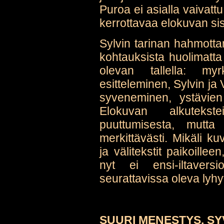
Puroa ei asialla vaivattu
kerrottavaa elokuvan sis
Sylvin tarinan hahmotta
kohtauksista huolimatta 
olevan tallella: my
esitteleminen, Sylvin ja
syveneminen, ystävien
Elokuvan alkutekst
puuttumisesta, mutta
merkittävästi. Mikäli ku
ja välitekstit paikoille
nyt ei ensi-iltavers
seurattavissa oleva lyhy
SUURI MENESTYS, S