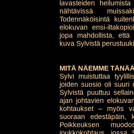
lavasteiden heilumist
nähtävissä muissa
Todennäköisintä kuiten
elokuvan ensi-iltakopi
jopa mahdollista, että 
kuva Sylvistä perustuuki
MITÄ NÄEMME TÄNÄÄ
Sylvi muistuttaa tyylill
joiden suosio oli suuri m
Sylvistä puuttuu sellai
ajan johtavien elokuvam
kohtaukset – myös va
suoraan edestäpäin, 
Poikkeuksen muodos
joukkokohtaus, jossa S