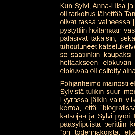
Kun Sylvi, Anna-Liisa ja 
oli tarkoitus lähettää Ta
olivat tässä vaiheessa j
pystyttiin hoitamaan v
palasivat takaisin, sek
tuhoutuneet katselukelvo
se saatiinkin kaupaksi 
hoitaakseen elokuvan 
elokuvaa oli esitetty ain
Pohjanheimo mainosti elo
Sylvistä tulikin suuri m
Lyyrassa jäikin vain vii
kertoa, että ”biografis
katsojaa ja Sylvi pyöri 
pääsylipuista perittiin
”on todennäköistä, että