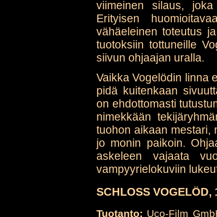
viimeinen silaus, joka
Erityisen huomioitav
vähäeleinen toteutus ja
tuotoksiin tottuneille V
siivun ohjaajan uralla.
Vaikka Vogelödin linna e
pidä kuitenkaan sivuut
on ehdottomasti tutustu
nimekkään tekijäryhmän
tuohon aikaan mestari, m
jo monin paikoin. Ohja
askeleen vajaata vu
vampyyrielokuviin luke
SCHLOSS VOGELÖD, 1
Tuotanto:
Uco-Film Gm