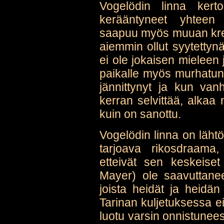
Vogelödin linna kert
kerääntyneet yhteen 
saapuu myös muuan krei
aiemmin ollut syytettyn
ei ole jokaisen mieleen j
paikalle myös murhatun
jännittynyt ja kun va
kerran selvittää, alkaa n
kuin on sanottu.
Vogelödin linna on läht
tarjoava rikosdraama,
etteivät sen keskeiset 
Mayer) ole saavuttanee
joista heidät ja heid
Tarinan kuljetuksessa e
luotu varsin onnistunee