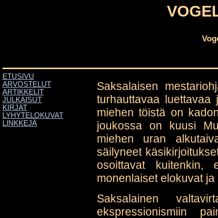
VOGEL
Vog
ETUSIVU
Saksalaisen mestarioh
ARVOSTELUT
ARTIKKELIT
turhauttavaa luettavaa
JULKAISUT
KIRJAT
miehen töistä on kado
LYHYTELOKUVAT
joukossa on kuusi Mu
LINKKEJÄ
miehen uran alkutaiv
säilyneet käsikirjoitukset
osoittavat kuitenkin, 
monenlaiset elokuvat ja l
Saksalainen valtavir
ekspressionismiin pa