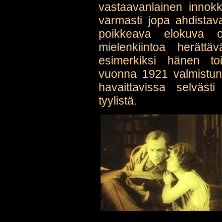
vastaavanlainen innokku
varmasti jopa ahdistava
poikkeava elokuva 
mielenkiintoa herättä
esimerkiksi hänen to
vuonna 1921 valmistun
havaittavissa selvästi
tyylistä.