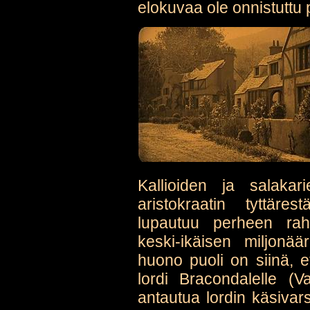
elokuvaa ole onnistuttu
Kallioiden ja salaka
aristokraatin tyttär
lupautuu perheen raha
keski-ikäisen miljonä
huono puoli on siinä, 
lordi Bracondalelle (V
antautua lordin käsivar