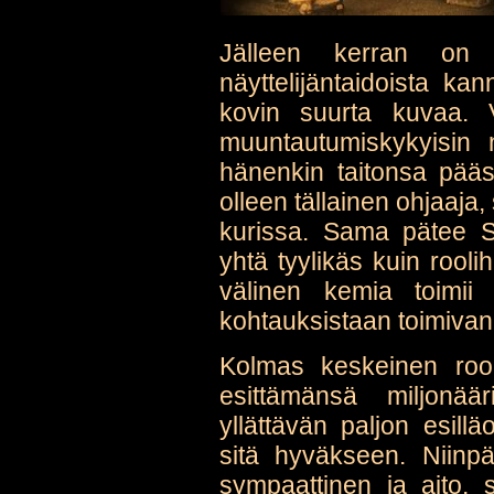
Jälleen kerran on 
näyttelijäntaidoista k
kovin suurta kuvaa. V
muuntautumiskykyisin n
hänenkin taitonsa pääs
olleen tällainen ohjaaja,
kurissa. Sama pätee S
yhtä tyylikäs kuin roo
välinen kemia toimii
kohtauksistaan toimivan 
Kolmas keskeinen roo
esittämänsä miljonää
yllättävän paljon esill
sitä hyväkseen. Niin
sympaattinen ja aito, s