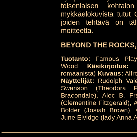
toisenlaisen kohtalo
mykkäelokuvista tutut
joiden tehtävä on täl
moitteetta.
BEYOND THE ROCKS, 1
Tuotanto:
Famous Playe
Wood
Käsikirjoitus:
Ja
romaanista)
Kuvaus:
Alfr
Näyttelijät:
Rudolph Valen
Swanson (Theodora Fi
Bracondale), Alec B. Fr
(Clementine Fitzgerald), 
Bolder (Josiah Brown), 
June Elvidge (lady Anna A