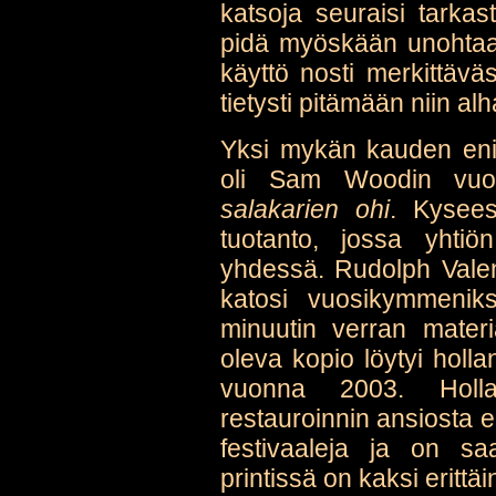
katsoja seuraisi tarka
pidä myöskään unohtaa
käyttö nosti merkittäväs
tietysti pitämään niin al
Yksi mykän kauden enit
oli Sam Woodin vu
salakarien ohi
. Kysees
tuotanto, jossa yhtiön
yhdessä. Rudolph Valen
katosi vuosikymmeniksi
minuutin verran mater
oleva kopio löytyi holla
vuonna 2003. Hollan
restauroinnin ansiosta e
festivaaleja ja on s
printissä on kaksi erittä