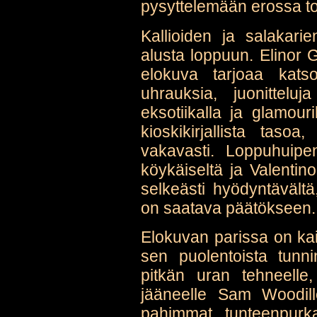
pysyttelemään erossa to
Kallioiden ja salakari
alusta loppuun. Elinor 
elokuva tarjoaa katsoj
uhrauksia, juonittel
eksotiikalla ja glamour
kioskikirjallista taso
vakavasti. Loppuhuipe
köykäiseltä ja Valenti
selkeästi hyödyntävältä,
on saatava päätökseen.
Elokuvan parissa on kai
sen puolentoista tunni
pitkän uran tehneelle,
jääneelle Sam Woodille
pahimmat tunteenpurka