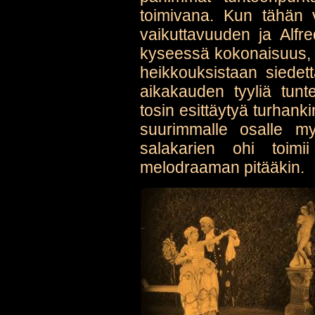
toimivana. Kun tähän v
vaikuttavuuden ja Alfre
kyseessä kokonaisuus, 
heikkouksistaan siedett
aikakauden tyyliä tunt
tosin esittäytyä turhank
suurimmalle osalle my
salakarien ohi toimi
melodraaman pitääkin.