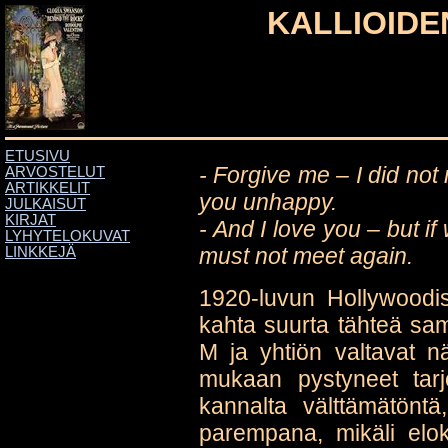
KALLIOIDE
ETUSIVU
- Forgive me – I did not
ARVOSTELUT
ARTIKKELIT
you unhappy.
JULKAISUT
KIRJAT
- And I love you – but i
LYHYTELOKUVAT
must not meet again.
LINKKEJÄ
1920-luvun Hollywoodiss
kahta suurta tähteä s
M ja yhtiön valtavat näy
mukaan pystyneet tarj
kannalta välttämätöntä,
parempana, mikäli elok