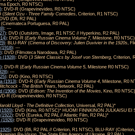
ema Epoch, R0 NTSC)
)
: DVD-R (Grapevinevideo, R0 NTSC)
 (
Silent Ozu - Three Family Comedies
, Criterion, R1 NTSC)
 DVD (Dfi, R2 PAL)
 (Cinemateca Portuguesa, R0 PAL)
28)
: ---
27)
: DVD (
Outskirts
, Image, R1 NTSC // Hyperkino, R2 PAL)
914)
: DVD-R (
Early Russian Cinema Volume 7
, Milestone, R0 NTSC)
29)
: BLU-RAY (
Cinema of Discovery: Julien Duvivier in the 1920s
, F
 (1918)
: ---
)
: DVD (Filmoteca Narodowa, R2 PAL)
e (1928)
: DVD (
3 Silent Classics by Josef von Sternberg
, Criterion
)
: DVD-R (
Early Russian Cinema Volume 5
, Milestone R0 NTSC)
928)
: ---
925)
: DVD (Kino, R0 NTSC)
a (1913)
: DVD-R (
Early Russian Cinema Volume 4
, Milestone, R0 
Hitchcock - The British Years
, Network, R2 PAL)
d (1906)
: DVD (
Edison: The Invention of the Movies
, Kino, R0 NTSC
VD-R (Grapevinevideo, R0 NTSC)
arold Lloyd - The Definitive Collection
, Universal, R2 PAL)*
 (1920)
: DVD (Kino, R0 NTSC)* HUOM! FINNKINON JULKAISU EI
 (1922)
: DVD (Eureka, R2 PAL // Atlantic Film, R2 PAL)*
 (1926)
: DVD-R (Grapevinevideo, R0 NTSC)
(1925)
: DVD (Bfi, R2 PAL // Criterion, R1 NTSC), BLU-RAY (Criterion
krainian Re-Vision
, The State Film Agency of Ukraine, R2 PAL)