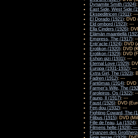
Dynamite Smith (1924)
:
East Side, West Side (
Ekspeditricen (1911)
: --
El Dorado (1921)
: DVD 
Eld ombord (1923)
: ---
Ella Cinders (1926)
: DV
Elämän maantiellä (192
Empress, The (1917)
: -
Entr'acte (1924)
: DVD (
Erotikon (1920)
: DVD (
Erotikon (1929)
: DVD (F
Eshon qizi (1931)
: ---
Eternal Love (1929)
: D
Europa (1931-1932)
: ---
Extra Girl, The (1923)
: 
Fadren (1912)
: ---
Fantômas (1914)
: DVD 
Farmer's Wife, The (19
Faroleiros, Os (1922)
: -
Fauno, Il (1917)
: ---
Faust (1926)
: DVD (Eur
Fen dou (1932)
: ---
Fighting Coward, The (
Filibus (1915)
: DVD (Mi
Fille de l'eau, La (1924)
Filmens helte (1928): ---
Finanzen des Großherzo
Finis terrae (1929)
: DVD