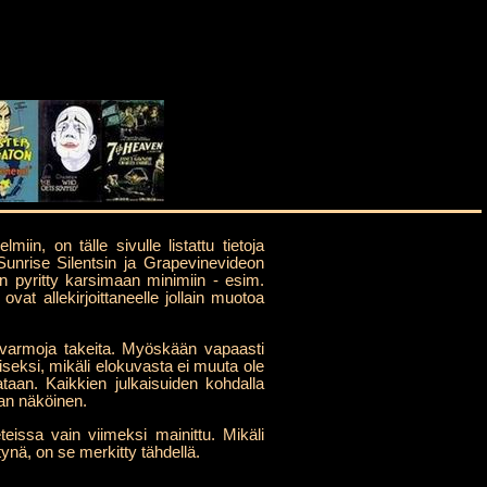
n, on tälle sivulle listattu tietoja
 Sunrise Silentsin ja Grapevinevideon
on pyritty karsimaan minimiin - esim.
ovat allekirjoittaneelle jollain muotoa
e varmoja takeita. Myöskään vapaasti
aiseksi, mikäli elokuvasta ei muuta ole
tataan. Kaikkien julkaisuiden kohdalla
an näköinen.
eissa vain viimeksi mainittu. Mikäli
nä, on se merkitty tähdellä.