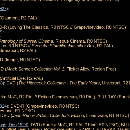
 ---
1927)
: ---
-
(Gaumont, R2 PAL)
D-R (Loving The Classics, R0 NTSC // Grapevinevideo, R0 NTSC)
7)
: ---
--
Anthology of Surreal Cinema
, Risqué Cinema, R0 NTSC)
Kino, R0 NTSC //
Svenska Stumfilmsklassiker Box
, R2 PAL)
ilmexport, R2 PAL)
VD (Image, R0 NTSC)
BD (
Mack Sennett Collection Vol. 1
, Flicker Alley, Region Free)
(Artificial Eye, R2 PAL)
28)
: DVD (
The Hitchcock Collection - The Early Years
, Universal, R2
--
eka MoC, R2 PAL // Edition Filmmuseum, R0 PAL), BLU-RAY (Eure
1924)
: DVD-R (Grapevinevideo, R0 NTSC)
lestone, R1 NTSC)
: DVD (
Jean Renoir 3-Disc Collector's Edition
, Lions Gate, R1 NTSC)
gs, Die (1924)
: DVD (Eureka MoC, R2 PAL // Kino, R0 NTSC), BL
 (
Coffret Jean Epstein
, Potemkine Films, R2 PAL), BLU-RAY (Gaumo