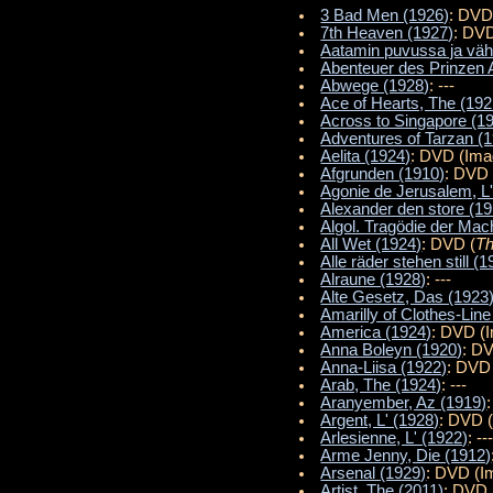
3 Bad Men (1926)
: DVD
7th Heaven (1927)
: DVD
Aatamin puvussa ja väh
Abenteuer des Prinzen 
Abwege (1928)
: ---
Ace of Hearts, The (192
Across to Singapore (1
Adventures of Tarzan (
Aelita (1924)
: DVD (Im
Afgrunden (1910)
: DVD 
Agonie de Jerusalem, L'
Alexander den store (1
Algol. Tragödie der Mac
All Wet (1924)
: DVD (
Th
Alle räder stehen still (
Alraune (1928)
: ---
Alte Gesetz, Das (1923
Amarilly of Clothes-Line
America (1924)
: DVD (
Anna Boleyn (1920)
: D
Anna-Liisa (1922)
: DVD
Arab, The (1924)
: ---
Aranyember, Az (1919)
Argent, L' (1928)
: DVD 
Arlesienne, L' (1922)
: --
Arme Jenny, Die (1912)
Arsenal (1929)
: DVD (I
Artist, The (2011)
: DVD 