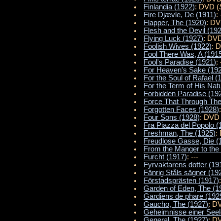
Finlandia (1922)
: DVD (
Fire Djævle, De (1911)
: 
Flapper, The (1920)
: DV
Flesh and the Devil (19
Flying Luck (1927)
: DV
Foolish Wives (1922)
: 
Fool There Was, A (191
Fool's Paradise (1921)
: 
For Heaven's Sake (19
For the Soul of Rafael (
For the Term of His Natu
Forbidden Paradise (19
Force That Through The
Forgotten Faces (1928)
Four Sons (1928)
: DVD 
Fra Piazza del Popolo (
Freshman, The (1925)
:
Freudlose Gasse, Die (
From the Manger to the
Furcht (1917)
: ---
Fyrvaktarens dotter (19
Fänrig Ståls sägner (19
Förstadsprästen (1917)
Garden of Eden, The (1
Gardiens de phare (192
Gaucho, The (1927)
: D
Geheimnisse einer Seel
General, The (1927)
: D