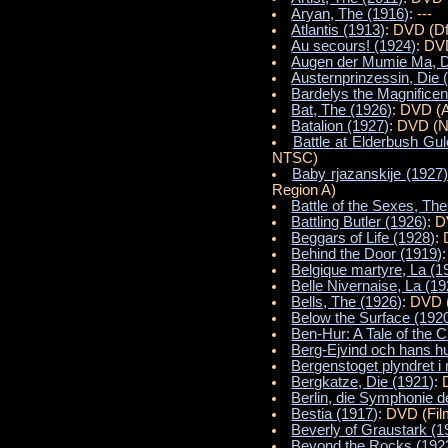
Aryan, The (1916)
: ---
Atlantis (1913)
: DVD (Df
Au secours! (1924)
: DV
Augen der Mumie Ma, D
Austernprinzessin, Die 
Bardelys the Magnificen
Bat, The (1926)
: DVD (
Batalion (1927)
: DVD (
Battle at Elderbush Gu
NTSC)
Baby rjazanskije (1927)
Region A)
Battle of the Sexes, The
Battling Butler (1926)
: D
Beggars of Life (1928)
:
Behind the Door (1919)
Belgique martyre, La (1
Belle Nivernaise, La (19
Bells, The (1926)
: DVD 
Below the Surface (192
Ben-Hur: A Tale of the C
Berg-Ejvind och hans hu
Bergenstoget plyndret i 
Bergkatze, Die (1921)
:
Berlin, die Symphonie d
Bestia (1917)
: DVD (Fi
Beverly of Graustark (1
Beyond the Rocks (192