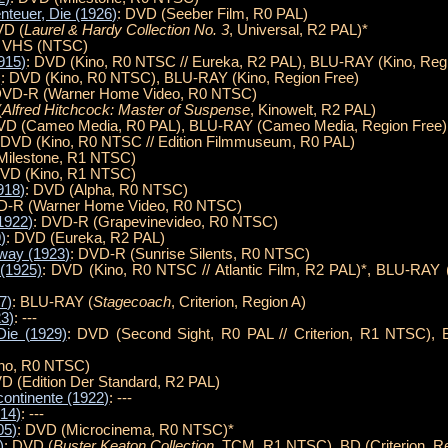
nteuer, Die (1926)
: DVD (Seeber Film, R0 PAL)
VD (
Laurel & Hardy Collection No. 3
, Universal, R2 PAL)*
: VHS (NTSC)
1915)
: DVD (Kino, R0 NTSC // Eureka, R2 PAL), BLU-RAY (Kino, Regi
)
: DVD (Kino, R0 NTSC), BLU-RAY (Kino, Region Free)
DVD-R (Warner Home Video, R0 NTSC)
(
Alfred Hitchcock: Master of Suspense
, Kinowelt, R2 PAL)
VD (Cameo Media, R0 PAL), BLU-RAY (Cameo Media, Region Free)
 DVD (Kino, R0 NTSC // Edition Filmmuseum, R0 PAL)
Milestone, R1 NTSC)
DVD (Kino, R1 NTSC)
918)
: DVD (Alpha, R0 NTSC)
D-R (Warner Home Video, R0 NTSC)
1922)
: DVD-R (Grapevinevideo, R0 NTSC)
)
: DVD (Eureka, R2 PAL)
way (1923)
: DVD-R (Sunrise Silents, R0 NTSC)
(1925)
: DVD (Kino, R0 NTSC // Atlantic Film, R2 PAL)*, BLU-RAY (K
7)
: BLU-RAY (
Stagecoach
, Criterion, Region A)
23)
: ---
Die (1929)
: DVD (Second Sight, R0 PAL // Criterion, R1 NTSC),
ino, R0 NTSC)
VD (Edition Der Standard, R2 PAL)
 continente (1922)
: ---
914)
: ---
05)
: DVD (Microcinema, R0 NTSC)*
)
: DVD (
Buster Keaton Collection
, TCM, R1 NTSC), BD (Criterion, R