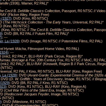
amille (1936)
, Warner, R2 PAL)*
-
he Cecil B. DeMille Classics Collection
, Passport, R0 NTSC // Video 
RAY (Flicker Alley, Region Free)
e (1927)
: DVD (Kino, R0 NTSC)
D (
The Hitchcock Collection - The Early Years
, Universal, R2 PAL)*
D (Kino, R0 NTSC)
 (Kino, R0 NTSC //
The Cecil B. DeMille Classics Collection
, Passpo
9)
: DVD (Bfi, R2 PAL // Future Film, R2 PAL)*
7)
: ---
er, La (1928)
: DVD (Image, R0 NTSC // Potemkine Films, R2 PAL)
rel Hynek Mácha
, Filmexport Home Video, R0 PAL)
(1924)
: ---
D (mk2, R2 PAL)*, BLU-RAY (Park Circus, Region B)*
urnau, Borzage & Fox
, 20th Century Fox, R1 NTSC // MoC, R2 PAL
(mk2, R2 PAL)*, BLU-RAY (Kinowelt, Region B // Park Circus, Regio
 (NTSC)
niversal, R2 PAL // Kino, R0 NTSC), BLU-RAY (Kino, Region Free)
n, La (1928)
: DVD (
Avant-Garde: Experimental Cinema of the 1920s 
: DVD (
D. W. Griffith - Years of Discovery
, Image, R1 NTSC //
Biogra
 (1929)
: DVD (Bfi, R2 PAL // Kino, R1 NTSC)
923)
: DVD (Kino, R1 NTSC), BLU-RAY (Kino, Region A)
VD (
Civil War Films of the Silent Era
, Image, R0 NTSC)
VD (
Rediscover Jacques Feyder
, Image, R0 NTSC)
S (NTSC)
)
: DVD (Milestone, R1 NTSC)
)
: DVD-R (Grapevinevideo, R0 NTSC)