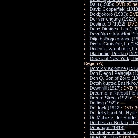
Dalu (1935)
: DVD (Cin
David Copperfield (1913
Dekigokoro (1933)
: DVD
Der var engang (1922)
:
Destino, O (1922)
: DVD
Deux Dimides, Les (19
Devuška s korobkoi (19
Ditja bolšogo goroda (1
Divine Croisière, La (19
Dixième symphonie, La
Dla ciebie, Polsko (1920
Docks of New York, Th
Region A)
Domik v Kolomne (1913
Don Diego i Pelageja (1
Don Q, Son of Zorro (1
Dotsh kuptsa Bashkirov
Downhill (1927)
: DVD (
Dream of a Rarebit Fien
Dream Street (1921)
: D
Drifting (1923)
: ---
Dr. Jack (1922)
: DVD (
H
Dr. Jekyll and Mr. Hyde
Dr. Mabuse, der Spieler
Duchess of Buffalo, The
Dunungen (1919)
: ---
Du skal ære din hustru 
Dva Dni (1927)
: DVD (
U