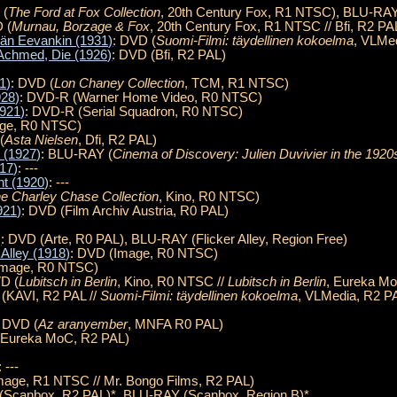
 (
The Ford at Fox Collection
, 20th Century Fox, R1 NTSC), BLU-RAY
 (
Murnau, Borzage & Fox
, 20th Century Fox, R1 NTSC // Bfi, R2 PA
än Eevankin (1931)
: DVD (
Suomi-Filmi: täydellinen kokoelma
, VLMe
Achmed, Die (1926)
: DVD (Bfi, R2 PAL)
1)
: DVD (
Lon Chaney Collection
, TCM, R1 NTSC)
928)
: DVD-R (Warner Home Video, R0 NTSC)
1921)
: DVD-R (Serial Squadron, R0 NTSC)
age, R0 NTSC)
(
Asta Nielsen
, Dfi, R2 PAL)
 (1927)
: BLU-RAY (
Cinema of Discovery: Julien Duvivier in the 1920
917)
: ---
ht (1920)
: ---
e Charley Chase Collection
, Kino, R0 NTSC)
1921)
: DVD (Film Archiv Austria, R0 PAL)
)
: DVD (Arte, R0 PAL), BLU-RAY (Flicker Alley, Region Free)
 Alley (1918)
: DVD (Image, R0 NTSC)
Image, R0 NTSC)
VD (
Lubitsch in Berlin
, Kino, R0 NTSC //
Lubitsch in Berlin
, Eureka M
 (KAVI, R2 PAL //
Suomi-Filmi: täydellinen kokoelma
, VLMedia, R2 P
: DVD (
Az aranyember
, MNFA R0 PAL)
(Eureka MoC, R2 PAL)
-
: ---
mage, R1 NTSC // Mr. Bongo Films, R2 PAL)
(Scanbox, R2 PAL)*, BLU-RAY (Scanbox, Region B)*