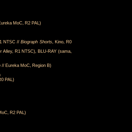
 Eureka MoC, R2 PAL)
R1 NTSC //
Biograph Shorts
, Kino, R0
ker Alley, R1 NTSC), BLU-RAY (sama,
e // Eureka MoC, Region B)
)
R0 PAL)
 MoC, R2 PAL)