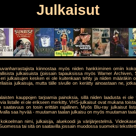
Julkaisut
anharrastajista kiinnostaa myös niiden hankkiminen omiin kokoelmii
rallisista julkaisuista (joissain tapauksissa myös Warner Archiven,
eri julkaisujen kesken ei ole kuitenkaan tehty ja niiden määräkin 
laisia julkaisuja, mutta tälle sivulle on kerätty ainoastaan ne, jotka 
laisten kauppojen tarjoamia painoksia, sillä niiden laadusta ei ol
uvia listalle ei ole erikseen merkitty. VHS-julkaisut ovat mukana toist
n saatavuus on tosin erittäin rajallinen. Myös Blu-ray julkaisut lis
alvalla saa hyvää - muutaman taalan julkaisu on myös muutaman taal
koelman nimi, julkaisija, aluekoodi ja värijärjestelmä. Videokaset
Suomessa tai sitä on saatavilla jossain muodossa suomeksi tekstitetty