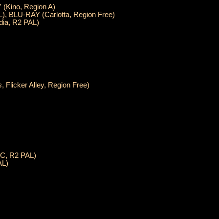
 (Kino, Region A)
L), BLU-RAY (Carlotta, Region Free)
dia, R2 PAL)
s
, Flicker Alley, Region Free)
oC, R2 PAL)
AL)