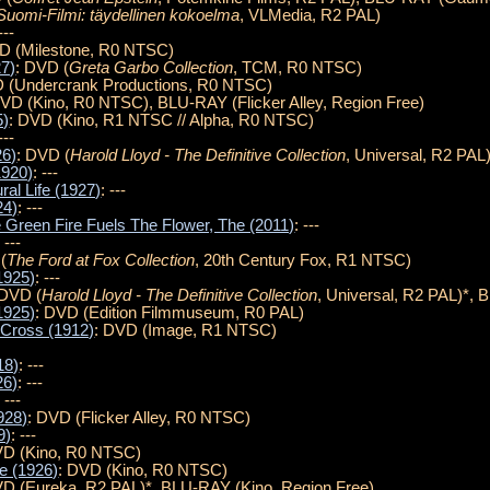
Suomi-Filmi: täydellinen kokoelma
, VLMedia, R2 PAL)
---
D (Milestone, R0 NTSC)
27)
: DVD (
Greta Garbo Collection
, TCM, R0 NTSC)
D (Undercrank Productions, R0 NTSC)
DVD (Kino, R0 NTSC), BLU-RAY (Flicker Alley, Region Free)
5)
: DVD (Kino, R1 NTSC // Alpha, R0 NTSC)
---
26)
: DVD (
Harold Lloyd - The Definitive Collection
, Universal, R2 PAL
1920)
: ---
ral Life (1927)
: ---
24)
: ---
 Green Fire Fuels The Flower, The (2011)
: ---
: ---
(
The Ford at Fox Collection
, 20th Century Fox, R1 NTSC)
1925)
: ---
 DVD (
Harold Lloyd - The Definitive Collection
, Universal, R2 PAL)*, 
1925)
: DVD (Edition Filmmuseum, R0 PAL)
 Cross (1912)
: DVD (Image, R1 NTSC)
18)
: ---
26)
: ---
: ---
928)
: DVD (Flicker Alley, R0 NTSC)
9)
: ---
VD (Kino, R0 NTSC)
e (1926)
: DVD (Kino, R0 NTSC)
VD (Eureka, R2 PAL)*, BLU-RAY (Kino, Region Free)