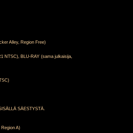
licker Alley, Region Free)
, R1 NTSC), BLU-RAY (sama julkaisija,
NTSC)
)
 SISÄLLÄ SÄESTYSTÄ.
, Region A)