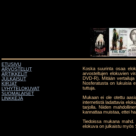
ETUSIVU
Koska suurinta osaa elokuv
ARVOSTELUT
arvosteltujen elokuvien vi
ARTIKKELIT
DVD-R). Mitään vertailuja 
JULKAISUT
Nosferatusta on lukuisia eri
KIRJAT
tuttuja.
LYHYTELOKUVAT
SUOMALAISET
Mukaan ei ole otettu aasia
LINKKEJÄ
internetistä ladattavia elok
tarjolla. Niiden mahdolline
kannattaa muistaa, ettei h
Tiedoissa mukana mahd. ko
elokuva on julkaistu myös 