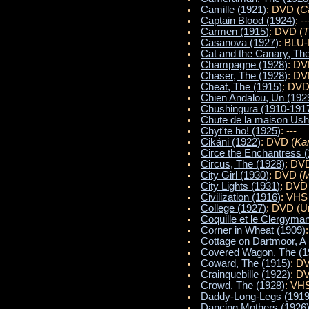
Camille (1921)
: DVD (
C
Captain Blood (1924)
: --
Carmen (1915)
: DVD (
T
Casanova (1927)
: BLU-
Cat and the Canary, Th
Champagne (1928)
: DV
Chaser, The (1928)
: DV
Cheat, The (1915)
: DVD
Chien Andalou, Un (192
Chushingura (1910-191
Chute de la maison Ush
Chyt'te ho! (1925)
: ---
Cikáni (1922)
: DVD (
Ka
Circe the Enchantress 
Circus, The (1928)
: DV
City Girl (1930)
: DVD (
M
City Lights (1931)
: DVD 
Civilization (1916)
: VHS
College (1927)
: DVD (U
Coquille et le Clergyma
Corner in Wheat (1909)
Cottage on Dartmoor, A
Covered Wagon, The (1
Coward, The (1915)
: D
Crainquebille (1922)
: D
Crowd, The (1928)
: VH
Daddy-Long-Legs (1919
Dancing Mothers (1926