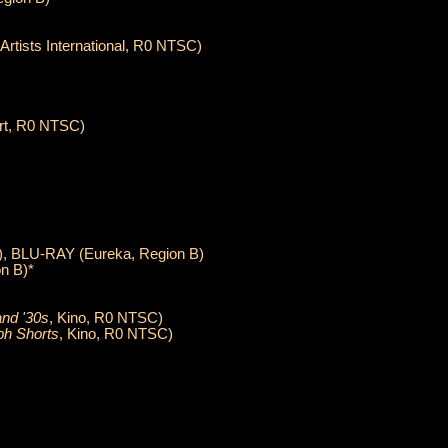
Artists International, R0 NTSC)
rt, R0 NTSC)
), BLU-RAY (Eureka, Region B)
n B)*
and '30s
, Kino, R0 NTSC)
ph Shorts
, Kino, R0 NTSC)