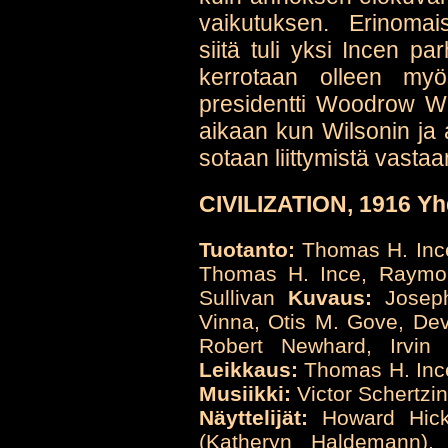
vaikutuksen. Erinoma
siitä tuli yksi Incen pa
kerrotaan olleen myö
presidentti Woodrow Wi
aikaan kun Wilsonin ja a
sotaan liittymistä vastaa
CIVILIZATION, 1916 Yh
Tuotanto:
Thomas H. Inc
Thomas H. Ince, Raym
Sullivan
Kuvaus:
Joseph
Vinna, Otis M. Gove, De
Robert Newhard, Irvin
Leikkaus:
Thomas H. Ince,
Musiikki:
Victor Schertzi
Näyttelijät:
Howard Hickm
(Katheryn Haldemann),