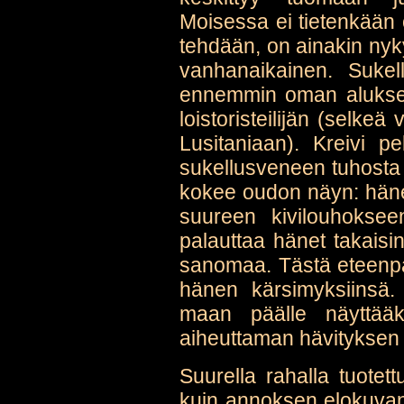
Moisessa ei tietenkään 
tehdään, on ainakin nyk
vanhanaikainen. Sukel
ennemmin oman aluksen
loistoristeilijän (selke
Lusitaniaan). Kreivi p
sukellusveneen tuhosta
kokee oudon näyn: häne
suureen kivilouhoksee
palauttaa hänet takaisin
sanomaa. Tästä eteenpäi
hänen kärsimyksiinsä.
maan päälle näyttääks
aiheuttaman hävityksen 
Suurella rahalla tuotett
kuin annoksen elokuvan h