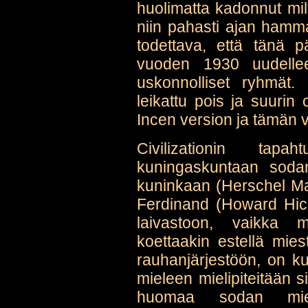
huolimatta kadonnut milt
niin pahasti ajan hamm
todettava, että tänä 
vuoden 1930 uudelleen
uskonnolliset ryhmät.
leikattu pois ja suurin 
Incen version ja tämän vä
Civilizationin tapah
kuningaskuntaan soda
kuninkaan (Herschel May
Ferdinand (Howard Hick
laivastoon, vaikka 
koettaakin estellä mie
rauhanjärjestöön, on k
mieleen mielipiteitään s
huomaa sodan miel