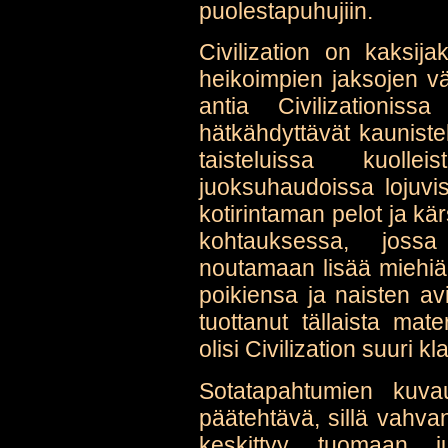
puolestapuhujiin.
Civilization on kaksij
heikoimpien jaksojen vä
antia Civilizationiss
hätkähdyttävät kaunist
taisteluissa kuolle
juoksuhaudoissa lojuvis
kotirintaman pelot ja kä
kohtauksessa, jossa
noutamaan lisää miehiä
poikiensa ja naisten av
tuottanut tällaista mat
olisi Civilization suuri k
Sotatapahtumien kuva
päätehtävä, sillä vahva
keskittyy tuomaan j