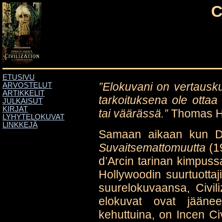
C
ETUSIVU
”Elokuvani on vertausk
ARVOSTELUT
ARTIKKELIT
tarkoituksena ole otta
JULKAISUT
KIRJAT
tai väärässä.”
Thomas H.
LYHYTELOKUVAT
LINKKEJÄ
Samaan aikaan kun D. 
Suvaitsemattomuutta
(19
d’Arcin tarinan kimpuss
Hollywoodin suurtuotta
suurelokuvaansa, Civili
elokuvat ovat jääneet 
kehuttuina, on Incen Civ