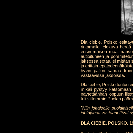
Dla ciebie, Polsko esittä
rintamalle, elokuva herää 
ensimmäisen maailmansoda
autioituneen ja pommitetu
jaksossa sotaa, ei mitään s
ja erittäin epätodennäköist
hyvin paljon samaa kuin
vastaavissa jaksoissa.
Dla ciebie, Polsko tuntuu e
mikäli pystyy katsomaan s
näytetäänhän loppuun liit
tuli sittemmin Puolan päämi
”Niin jokaiselle puolalaise
johtajansa vastaanottivat 
DLA CIEBIE, POLSKO, 19