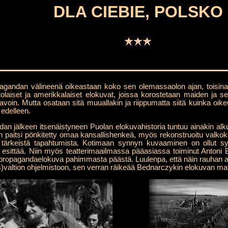
DLA CIEBIE, POLSKO
gandan välineenä oikeastaan koko sen olemassaolon ajan, toisinaan 
ttolaiset ja amerikkalaiset elokuvat, joissa korostetaan maiden ja se
 tavoin. Mutta osataan sitä muuallakin ja riippumatta siitä kuinka oike
 edelleen.
jälkeen itsenäistyneen Puolan elokuvahistoria tuntuu ainakin alkua
n paitsi pönkitetty omaa kansallishenkeä, myös rekonstruoitu valkokank
tä tärkeistä tapahtumista. Kotimaan synnyn kuvaaminen on ollut s
t esittää. Niin myös teatterimaailmassa pääasiassa toiminut Antoni
 propagandaelokuva pahimmasta päästä. Luulenpa, että näin rauhan ai
)valtion ohjelmistoon, sen verran räikeää Bednarczykin elokuvan mate