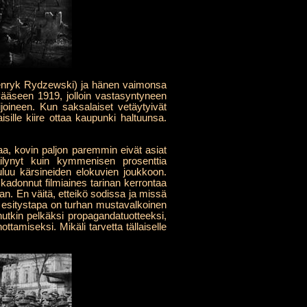
(Henryk Rydzewski) ja hänen vaimonsa
vääseen 1919, jolloin vastasyntyneen
joineen. Kun saksalaiset vetäytyivät
sille kiire ottaa kaupunki haltuunsa.
a, kovin paljon paremmin eivät asiat
lynyt kuin kymmenisen prosenttia
uluu kärsineiden elokuvien joukkoon.
 kadonnut filmiaines tarinan kerrontaa
an. En väitä, etteikö sodissa ja missä
a esitystapa on turhan mustavalkoinen
unutkin pelkäksi propagandatuotteeksi,
ttamiseksi. Mikäli tarvetta tällaiselle