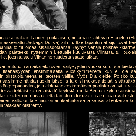
inaa seurataan kahden puolalaisen, rintamalle lähtevän Franekin 
maskeerattu Jadwiga Doliwa) silmin. Itse tapahtumat sijoittuvat ke
panina toimi omaa sisällissotaansa käynyt Venäjä bolshevikkiarmei
päätteeksi nyttemmin Liettualle kuuluvasta Vilnasta, tuli puolalai
le, joten taistelu Vilnan herruudesta saattoi alkaa.
n autonomian aika elokuvien säilyvyyden vuoksi surullista luettava
 itsenäisyyden ensimmäiseltä vuosikymmeneltä kun ei ole säi
n pirstaloituneena eri teosten välille. Myös Dla ciebie, Polsko ku
ä saisimme nähdä nuokin jaksot, sillä olisi mukava tietää, sisältääkö
isää propagandaa, jota elokuvan ensimmäinen puolisko on nyt tulvilla
ikteissa tehtäisi kaikenlaisia törkeyksiä, mutta Bednarczykin suosim
pitäisi kuitenkin muistaa, että tämäkin elokuva on aikoinaan valmist
tainen valtio on tarvinnut oman itsetuntonsa ja kansallishenkensä koho
kin tätäkään olisi tehty.