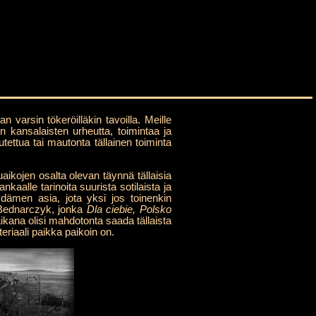
varsin tökeröilläkin tavoilla. Meille
n kansalaisten urheutta, toimintaa ja
utettua tai mautonta tällainen toiminta
ikojen osalta olevan täynnä tällaisia
aalle tarinoita suurista sotilaista ja
ydämen asia, jota yksi jos toinenkin
 Bednarczyk, jonka
Dla ciebie, Polsko
kana olisi mahdotonta saada tällaista
riaali paikka paikoin on.