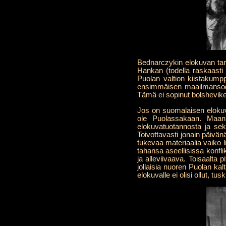
Bednarczykin elokuvan tar
Hankan (todella raskaasti 
Puolan valtion kiistakump
ensimmäisen maailmansodan 
Tämä ei sopinut bolshevikeil
Jos on suomalaisen elokuva
ole Puolassakaan. Maan
elokuvatuotannosta ja seki
Toivottavasti jonain päivän
tukevaa materiaalia vaiko l
tahansa aseellisissa konfl
ja alleviivaava. Toisaalta 
jollaisia nuoren Puolan kal
elokuvalle ei olisi ollut, tus