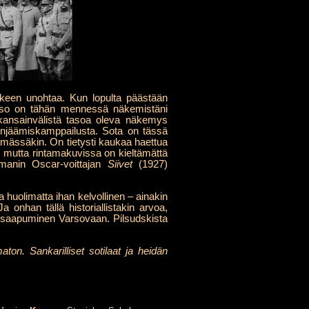
älkeen unohtaa. Kun lopulta päästään
lujakso on tähän mennessä näkemistäni
 kansainvälistä tasoa oleva näkemys
oonjäämiskamppailusta. Sota on tässä
lämässäkin. On tietysti kaukaa haettua
n, mutta rintamakuvissa on kieltämättä
manin Oscar-voittajan
Siivet
(1927)
 huolimatta ihan kelvollinen – ainakin
onhan tällä historiallistakin arvoa,
n saapuminen Varsovaan. Pilsudskista
aton. Sankarilliset sotilaat ja heidän