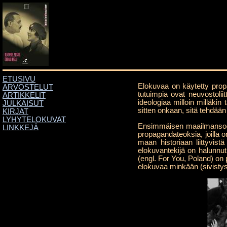
ETUSIVU
Elokuvaa on käytetty propa
ARVOSTELUT
tutuimpia ovat neuvostolii
ARTIKKELIT
ideologiaa milloin milläkin
JULKAISUT
sitten onkaan, sitä tehdään
KIRJAT
LYHYTELOKUVAT
Ensimmäisen maailmansodan 
LINKKEJÄ
propagandateoksia, joilla o
maan historiaan liittyvis
elokuvantekijä on halunnu
(engl. For You, Poland) on
elokuvaa minkään (sivistys