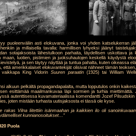
ytyy puoleenväliin asti elokuvana, jonka voi yhden katselukerran j
henkiin ja millaisella tavalla: harmillisen lyhyeksi jäänyt taiste
n sotajaksoista lähestulkoon parhaita, täydellisen uskottava ja
n maan, luotien, pistimien ja juoksuhautojen keskellä käydystä el
ievistelyä, ja sen täytyy näyttää ja tuntua pahalta, kuten oikeassa e
ä, että amerikkalaiset elokuvantekijät olisivat nähneet tämän teokse
 vaikkapa King Vidorin
Suuren paraatin
(1925) tai William Well
nsi alkuun pelkältä propagandapalalta, mutta lopputulos onkin kaikesta
en esittämää maailmankuvaa läpi sormien ja turhia miettimättä. Ja 
etyssä autenttisessa kuvamateriaalissa komendantti Jozef Pilsudski
es, joten mistään turhasta uutisjaksosta ei tässä ole kyse.
lle rakas Vilna liitettiin isänmaahan ja kaikkien ilo oli sanoinkuvaam
sydämelliset kunnianosoitukset…”
20 Puola