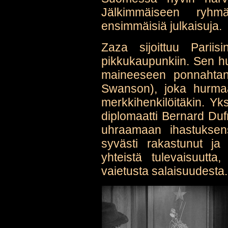
Jälkimmäiseen ryh
ensimmäisiä julkaisuja.
Zaza sijoittuu Pariis
pikkukaupunkiin. Sen huv
maineeseen ponnahtan
Swanson), joka hurmaa y
merkkihenkilöitäkin. Yk
diplomaatti Bernard Duf
uhraamaan ihastukse
syvästi rakastunut ja
yhteistä tulevaisuutt
vaietusta salaisuudesta.