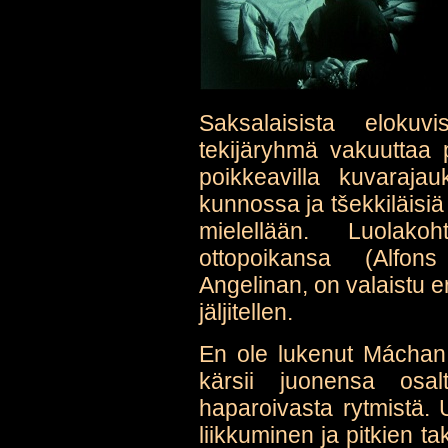
Saksalaisista elokuvi
tekijäryhmä vakuuttaa pa
poikkeavilla kuvarajau
kunnossa ja tšekkiläisiä
mielellään. Luolak
ottopoikansa (Alfo
Angelinan, on valaistu er
jäljitellen.
En ole lukenut Máchan 
kärsii juonensa osalt
haparoivasta rytmistä.
liikkuminen ja pitkien t