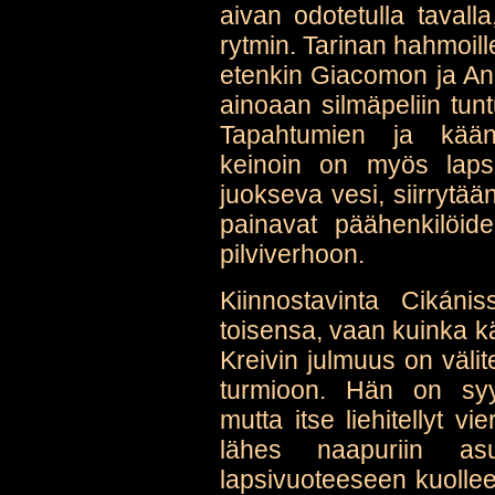
aivan odotetulla tavalla
rytmin. Tarinan hahmoill
etenkin Giacomon ja An
ainoaan silmäpeliin tunt
Tapahtumien ja käänt
keinoin on myös laps
juokseva vesi, siirrytää
painavat päähenkilöide
pilviverhoon.
Kiinnostavinta Cikáni
toisensa, vaan kuinka k
Kreivin julmuus on väli
turmioon. Hän on syy
mutta itse liehitellyt v
lähes naapuriin as
lapsivuoteeseen kuolle