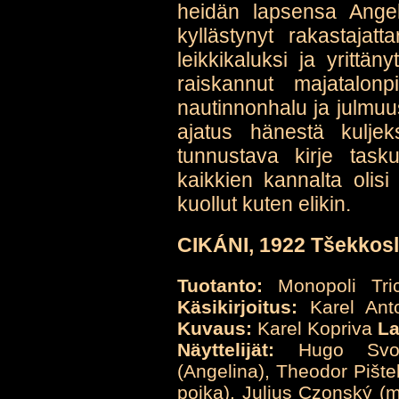
heidän lapsensa Angel
kyllästynyt rakastajatt
leikkikaluksi ja yrittä
raiskannut majatalonp
nautinnonhalu ja julmuus
ajatus hänestä kulje
tunnustava kirje tas
kaikkien kannalta olisi 
kuollut kuten elikin.
CIKÁNI, 1922 Tšekkos
Tuotanto:
Monopoli Tric
Käsikirjoitus:
Karel Ant
Kuvaus:
Karel Kopriva
La
Näyttelijät:
Hugo Svobo
(Angelina), Theodor Pište
poika), Julius Czonský (ma