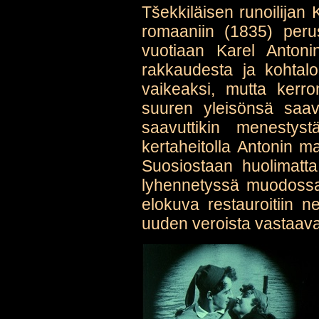
Tšekkiläisen runoilija
romaaniin (1835) per
vuotiaan Karel Antonin
rakkaudesta ja kohtalo
vaikeaksi, mutta kerr
suuren yleisönsä saavu
saavuttikin menestys
kertaheitolla Antonin m
Suosiostaan huolimatta
lyhennetyssä muodossa
elokuva restauroitiin n
uuden veroista vastaava