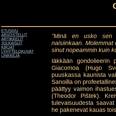
ETUSIVU
”Minä en usko sen 
ARVOSTELUT
ARTIKKELIT
naisiinkaan. Molemmat ov
JULKAISUT
KIRJAT
sinut nopeammin kuin ku
LYHYTELOKUVAT
LINKKEJÄ
Iäkkään gondolieerin 
Giacomoa (Hugo Svo
puuskassa kaunista va
Sanoilla on profeetalline
päättyy vaimon ihastu
(Theodor Pištek). Krei
tulevaisuudesta saava
he pakenevat kauas to