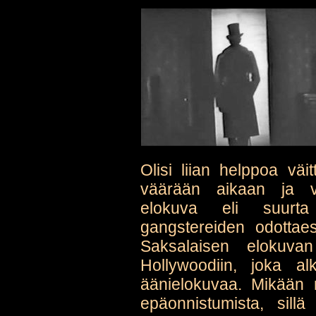
Olisi liian helppoa väi
väärään aikaan ja v
elokuva eli suurta
gangstereiden odottae
Saksalaisen elokuvan
Hollywoodiin, joka alk
äänielokuvaa. Mikään nä
epäonnistumista, sillä