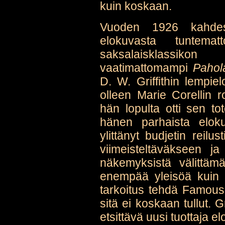
kuin koskaan.
Vuoden 1926 kahdes
elokuvasta tunte
saksalaisklassikon
vaatimattomampi
Pahol
D. W. Griffithin lempie
olleen Marie Corellin 
hän lopulta otti sen to
hänen parhaista elokuv
ylittänyt budjetin reilu
viimeisteltäväkseen ja
näkemyksistä välittämä
enempää yleisöä kuin kri
tarkoitus tehdä Famous 
sitä ei koskaan tullut. G
etsittävä uusi tuottaja el