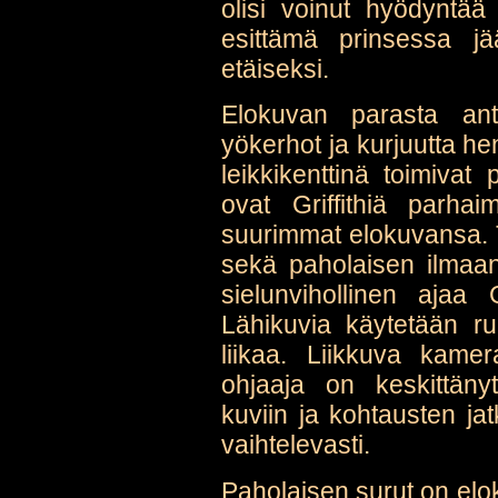
olisi voinut hyödyntä
esittämä prinsessa j
etäiseksi.
Elokuvan parasta ant
yökerhot ja kurjuutta h
leikkikenttinä toimivat p
ovat Griffithiä parha
suurimmat elokuvansa. T
sekä paholaisen ilmaant
sielunvihollinen ajaa 
Lähikuvia käytetään r
liikaa. Liikkuva kamer
ohjaaja on keskittäny
kuviin ja kohtausten j
vaihtelevasti.
Paholaisen surut on el