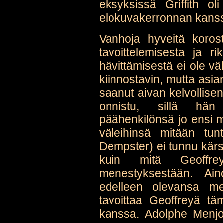
eksyksissä Griffith ol
elokuvakerronnan kans
Vanhoja hyveitä koros
tavoittelemisesta ja 
hävittämisestä ei ole vä
kiinnostavin, mutta asia
saanut aivan kelvollisen
onnistu, sillä hän
päähenkilönsä jo ensi me
väleihinsä mitään tun
Dempster) ei tunnu kär
kuin mitä Geoffrey
menestyksestään. Ain
edelleen olevansa me
tavoittaa Geoffreyä t
kanssa. Adolphe Menjou