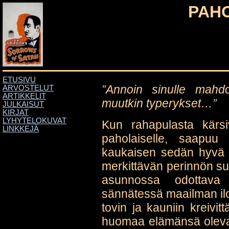
PAH
ETUSIVU
”Annoin sinulle mahdo
ARVOSTELUT
ARTIKKELIT
muutkin typerykset…”
JULKAISUT
KIRJAT
LYHYTELOKUVAT
Kun rahapulasta kärsi
LINKKEJÄ
paholaiselle, saapuu
kaukaisen sedän hyvä y
merkittävän perinnön su
asunnossa odottava
sännätessä maailman iloi
tovin ja kauniin kreivi
huomaa elämänsä olevan