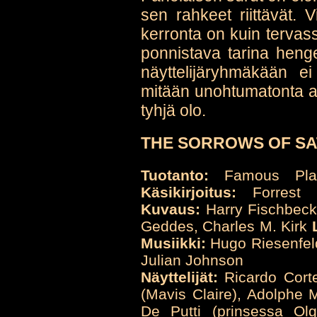
sen rahkeet riittävät. V
kerronta on kuin tervass
ponnistava tarina heng
näyttelijäryhmäkään e
mitään unohtumatonta aik
tyhjä olo.
THE SORROWS OF SATA
Tuotanto:
Famous Pla
Käsikirjoitus:
Forrest H
Kuvaus:
Harry Fischbeck,
Geddes, Charles M. Kirk
Musiikki:
Hugo Riesenfe
Julian Johnson
Näyttelijät:
Ricardo Corte
(Mavis Claire), Adolphe 
De Putti (prinsessa Ol