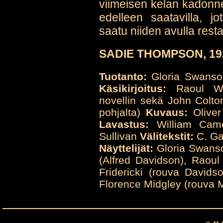
viimeisen kelan kadonnee
edelleen saatavilla, j
saatu niiden avulla resta
SADIE THOMPSON, 192
Tuotanto:
Gloria Swanso
Käsikirjoitus:
Raoul Wa
novellin sekä John Colt
pohjalta)
Kuvaus:
Oliver
Lavastus:
William Cam
Sullivan
Välitekstit:
C. Ga
Näyttelijät:
Gloria Swanso
(Alfred Davidson), Raoul
Fridericki (rouva Davids
Florence Midgley (rouva 