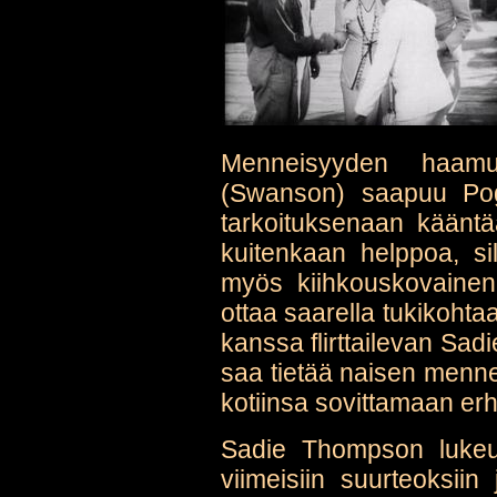
Menneisyyden haam
(Swanson) saapuu Pogo
tarkoituksenaan kääntä
kuitenkaan helppoa, s
myös kiihkouskovainen
ottaa saarella tukikohta
kanssa flirttailevan Sad
saa tietää naisen menne
kotiinsa sovittamaan er
Sadie Thompson lukeu
viimeisiin suurteoksiin