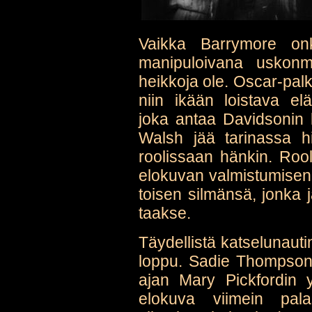
Vaikka Barrymore on
manipuloivana uskonmi
heikkoja ole. Oscar-pa
niin ikään loistava e
joka antaa Davidsonin 
Walsh jää tarinassa h
roolissaan hänkin. Rool
elokuvan valmistumisen
toisen silmänsä, jonka 
taakse.
Täydellistä katselunau
loppu. Sadie Thompsonin
ajan Mary Pickfordin 
elokuva viimein pala