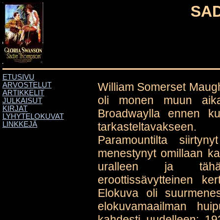
SA
ETUSIVU
William Somerset Maugh
ARVOSTELUT
ARTIKKELIT
oli monen muun aikal
JULKAISUT
KIRJAT
Broadwaylla ennen kui
LYHYTELOKUVAT
tarkasteltavakseen.
LINKKEJÄ
Paramountilta siirty
menestynyt omillaan kaks
uralleen ja tähä
eroottissävytteinen k
Elokuva oli suurmenes
elokuvamaailman huipu
kahdesti uudelleen: 19