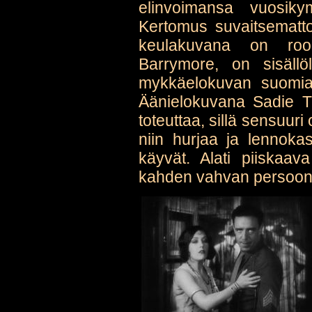
elinvoimansa vuosiky
Kertomus suvaitsematt
keulakuvana on rooli
Barrymore, on sisällöl
mykkäelokuvan suomia 
Äänielokuvana Sadie Th
toteuttaa, sillä sensuuri
niin hurjaa ja lennok
käyvät. Alati piiskaa
kahden vahvan persoon