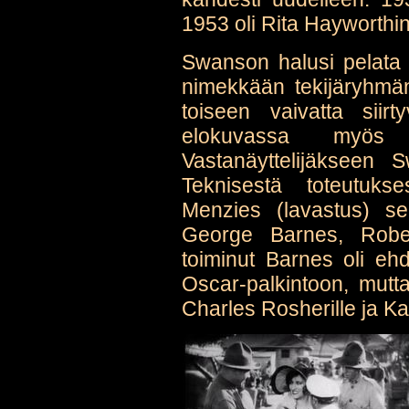
1953 oli Rita Hayworthi
Swanson halusi pelata 
nimekkään tekijäryhmän:
toiseen vaivatta siir
elokuvassa myös t
Vastanäyttelijäkseen 
Teknisestä toteutuks
Menzies (lavastus) se
George Barnes, Rober
toiminut Barnes oli eh
Oscar-palkintoon, mutt
Charles Rosherille ja Kar