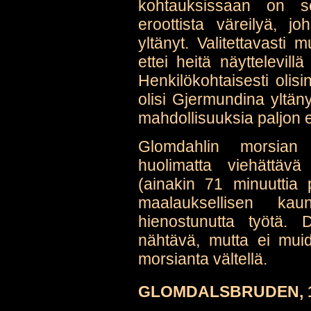
kohtauksissaan on se
eroottista väreilyä, 
yltänyt. Valitettavasti
ettei heitä näyttelevill
Henkilökohtaisesti olis
olisi Gjermundina yltäny
mahdollisuuksia paljon
Glomdahlin morsian
huolimatta viehättäv
(ainakin 71 minuuttia 
maalauksellisen ka
hienostunutta työtä. 
nähtävä, mutta ei mui
morsianta vältellä.
GLOMDALSBRUDEN, 1