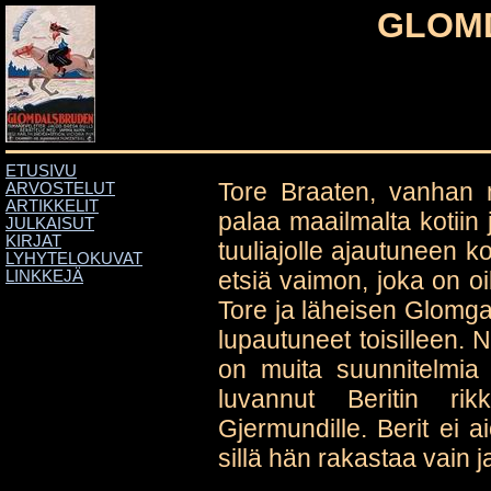
GLOM
ETUSIVU
Tore Braaten, vanhan m
ARVOSTELUT
ARTIKKELIT
palaa maailmalta kotiin 
JULKAISUT
KIRJAT
tuuliajolle ajautuneen k
LYHYTELOKUVAT
etsiä vaimon, joka on oi
LINKKEJÄ
Tore ja läheisen Glomgaa
lupautuneet toisilleen. 
on muita suunnitelmia 
luvannut Beritin rik
Gjermundille. Berit ei
sillä hän rakastaa vain 