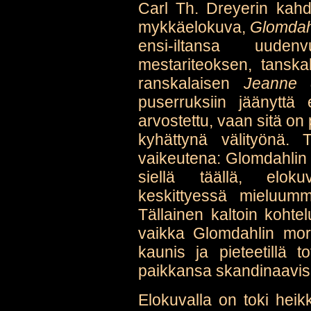
Carl Th. Dreyerin kahd
mykkäelokuva,
Glomdah
ensi-iltansa uude
mestariteoksen, tansk
ranskalaisen
Jeanne 
puserruksiin jäänyttä
arvostettu, vaan sitä on
kyhättynä välityönä.
vaikeutena: Glomdahlin m
siellä täällä, elokuva
keskittyessä mieluumm
Tällainen kaltoin kohtel
vaikka Glomdahlin mors
kaunis ja pieteetillä 
paikkansa skandinaavis
Elokuvalla on toki heik