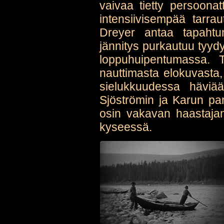
vaivaa tietty persoona
intensiivisempää tarrau
Dreyer antaa tapahtu
jännitys purkautuu tyydy
loppuhuipentumassa. 
nauttimasta elokuvasta
sielukkuudessa häviää,
Sjöströmin ja Karun pa
osin vakavan haastajan
kyseessä.