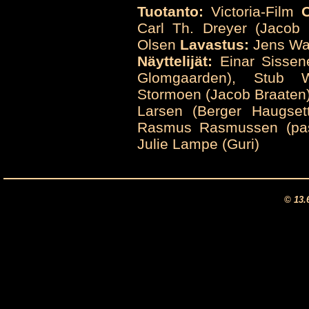
Tuotanto:
Victoria-Film
Carl Th. Dreyer (Jacob 
Olsen
Lavastus:
Jens W
Näyttelijät:
Einar Sissene
Glomgaarden), Stub W
Stormoen (Jacob Braaten),
Larsen (Berger Haugsett
Rasmus Rasmussen (pasto
Julie Lampe (Guri)
© 13.