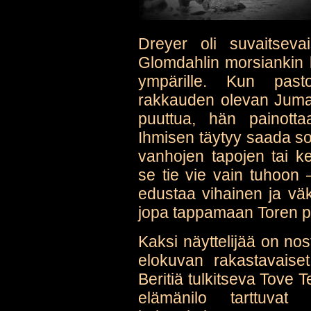
Dreyer oli suvaitsev
Glomdahlin morsiankin 
ympärille. Kun past
rakkauden olevan Jumal
puuttua, hän painotta
Ihmisen täytyy saada s
vanhojen tapojen tai kei
se tie vie vain tuhoon
edustaa vihainen ja vä
jopa tappamaan Toren p
Kaksi näyttelijää on nos
elokuvan rakastavaiset
Beritiä tulkitseva Tove 
elämänilo tarttuvat 