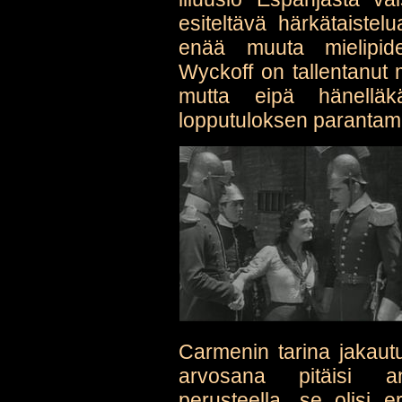
esiteltävä härkätaiste
enää muuta mielipide
Wyckoff on tallentanut 
mutta eipä hänelläk
lopputuloksen parantam
Carmenin tarina jakaut
arvosana pitäisi a
perusteella, se olisi e