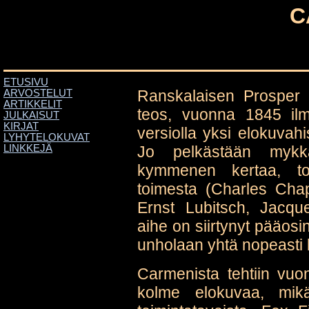
C
ETUSIVU
Ranskalaisen Prosper M
ARVOSTELUT
ARTIKKELIT
teos, vuonna 1845 il
JULKAISUT
KIRJAT
versiolla yksi elokuvahi
LYHYTELOKUVAT
Jo pelkästään mykkä
LINKKEJÄ
kymmenen kertaa, toi
toimesta (Charles Chap
Ernst Lubitsch, Jacq
aihe on siirtynyt pääosi
unholaan yhtä nopeasti k
Carmenista tehtiin vu
kolme elokuvaa, mik