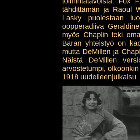
toimintatavoista. Fox 
tähdittämän ja Raoul 
Lasky puolestaan luot
oopperadiiva Geraldine
myös Chaplin teki oma
Baran yhteistyö on kad
mutta DeMillen ja Chapli
Näistä DeMillen vers
arvostetumpi, olkoonkin
1918 uudelleenjulkaisu.