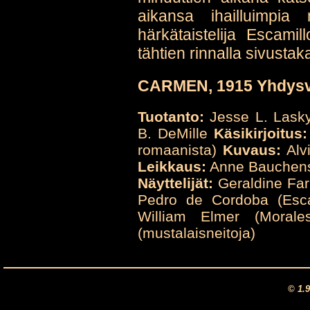
aikansa ihailluimpia n
härkätaistelija Escami
tähtien rinnalla sivustak
CARMEN, 1915 Yhdysv
Tuotanto:
Jesse L. Lask
B. DeMille
Käsikirjoitus:
romaanista)
Kuvaus:
Alv
Leikkaus:
Anne Bauchens,
Näyttelijät:
Geraldine Far
Pedro de Cordoba (Escam
William Elmer (Morale
(mustalaisneitoja)
© 1.9