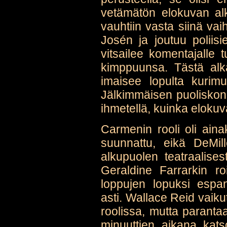
vetämätön elokuvan al
vauhtiin vasta siinä va
Josén ja joutuu poliis
vitsailee komentajalle
kimppuunsa. Tästä alka
imaisee lopulta kurim
Jälkimmäisen puoliskon i
ihmetellä, kuinka elokuva
Carmenin rooli oli aina
suunnattu, eikä DeMil
alkupuolen teatraalises
Geraldine Farrarkin r
loppujen lopuksi espan
asti. Wallace Reid vaik
roolissa, mutta parantaa
minuuttien aikana katso