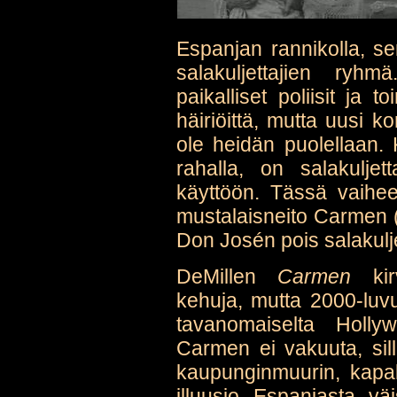
Espanjan rannikolla, sen
salakuljettajien ryhm
paikalliset poliisit ja
häiriöittä, mutta uusi 
ole heidän puolellaan.
rahalla, on salakuljet
käyttöön. Tässä vaihe
mustalaisneito Carmen (G
Don Josén pois salakuljet
DeMillen
Carmen
kirvo
kehuja, mutta 2000-luv
tavanomaiselta Hollywo
Carmen ei vakuuta, sil
kaupunginmuurin, kapak
illuusio Espanjasta v