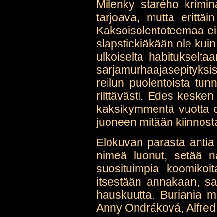
Milenky starého krimin
tarjoava, mutta erittäi
Kaksoisolentoteemaa ei k
slapstickiäkään ole kuin
ulkoiselta habitukseltaa
sarjamurhaajasepityksist
reilun puolentoista tun
riittävästi. Edes kesk
kaksikymmentä vuotta o
juoneen mitään kiinnost
Elokuvan parasta antia
nimeä luonut, setää nä
suosituimpia koomikoi
itsestään annakaan, sa
hauskuutta. Buriania m
Anny Ondráková, Alfred