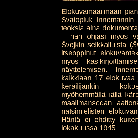
Elokuvamaailmaan pia
Svatopluk Innemannin (
teoksia aina dokument
– hän ohjasi myös va
Švejkin seikkailuista (
Š
itseoppinut elokuvantek
myös käsikirjoittami
näyttelemisen. Innem
kaikkiaan 17 elokuvaa,
keräilijänkin kokoe
myöhemmällä iällä kärs
maailmansodan aatton
natsimielisten elokuvan
Häntä ei ehditty kuite
lokakuussa 1945.