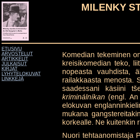
MILENKY S
ETUSIVU
Komedian tekeminen on 
ARVOSTELUT
ARTIKKELIT
kreisikomedian teko, lii
JULKAISUT
KIRJAT
nopeasta vauhdista, äl
LYHYTELOKUVAT
railakkaasta menosta. S
LINKKEJÄ
saadessani käsiini tš
kriminálníkan
(engl. An
elokuvan englanninkiel
mukana gangstereitakin,
korkealle. Ne kuitenkin r
Nuori tehtaanomistaja P