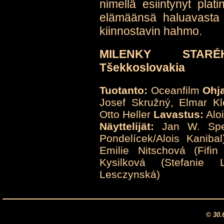
nimellä esiintynyt plati
elämäänsä haluavasta F
kiinnostavin hahmo.
MILENKY STARÉ
Tšekkoslovakia
Tuotanto:
Oceanfilm
Ohj
Josef Skružný, Elmar Kl
Otto Heller
Lavastus:
Alo
Näyttelijät:
Jan W. Speer
Pondelícek/Alois Kaniba
Emilie Nitschová (Fifin ä
Kysilková (Stefanie 
Lesczynská)
© 30.