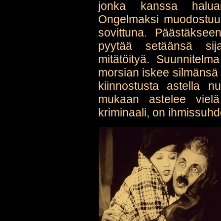
jonka kanssa haluai
Ongelmaksi muodostuu 
sovittuna. Päästäkseen
pyytää setäänsä sij
mitätöityä. Suunnitelma
morsian iskee silmänsä s
kiinnostusta astella n
mukaan astelee vielä
kriminaali, on ihmissuhd