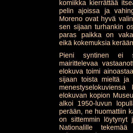
komiikka kierrättää its
pelin ajoissa ja vahin
Moreno ovat hyvä valin
sen sijaan turhankin o
paras paikka on vaka
eikä kokemuksia kerää
Pieni syntinen ei 
mairittelevaa vastaanot
elokuva toimi ainoastaa
sijaan toista mieltä j
menestyselokuviensa k
elokuvan kopion Museu
alkoi 1950-luvun lopul
perään, ne huomattiin 
on sittemmin löytynyt 
Nationalille tekemää 