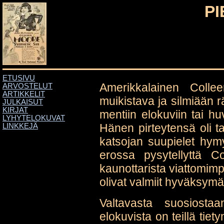
PI
ETUSIVU
Amerikkalainen Colle
ARVOSTELUT
ARTIKKELIT
muikistava ja silmiään r
JULKAISUT
KIRJAT
mentiin elokuviin tai h
LYHYTELOKUVAT
Hänen pirteytensä oli t
LINKKEJÄ
katsojan suupielet hymy
erossa pysytellyttä C
kaunottarista viattomim
olivat valmiit hyväksym
Valtavasta suosiosta
elokuvista on teillä tiety