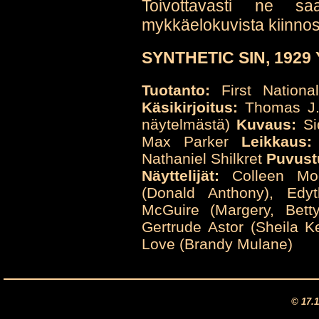
Toivottavasti ne s
mykkäelokuvista kiinnos
SYNTHETIC SIN, 1929 
Tuotanto:
First Nationa
Käsikirjoitus:
Thomas J. 
näytelmästä)
Kuvaus:
Si
Max Parker
Leikkaus:
Nathaniel Shilkret
Puvust
Näyttelijät:
Colleen Moor
(Donald Anthony), Edy
McGuire (Margery, Bett
Gertrude Astor (Sheila 
Love (Brandy Mulane)
© 17.1