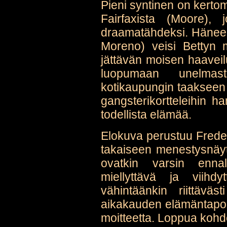
Pieni syntinen on kert
Fairfaxista (Moore), 
draamatähdeksi. Häneen 
Moreno) veisi Bettyn m
jättävän moisen haaveil
luopumaan unelmast
kotikaupungin taakseen
gangsterikortteleihin
todellista elämää.
Elokuva perustuu Frede
takaiseen menestysnäyt
ovatkin varsin ennalt
miellyttävä ja viihd
vähintäänkin riittäväs
aikakauden elämäntapoih
moitteetta. Loppua kohden