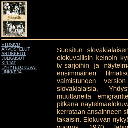
ETUSIVU
Suositun slovakialaise
ARVOSTELUT
ARTIKKELIT
elokuvallisin keinoin 
JULKAISUT
KIRJAT
tv-sarjoihin ja näytel
LYHYTELOKUVAT
ensimmäinen filmatis
LINKKEJÄ
valmistuneen versio
slovakialaisia, Yhd
muuttaneita emigrantt
pitkänä näytelmäeloku
kerrotaan ansainneen siih
takaisin. Elokuvan nyky
vuonna 1970 lahjoi