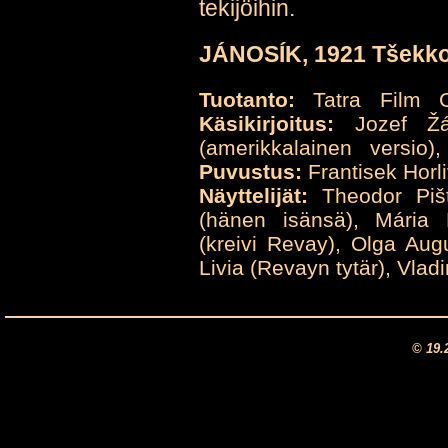
tekijöihin.
JÁNOSÍK, 1921 Tšekko
Tuotanto:
Tatra Film C
Käsikirjoitus:
Jozef Žá
(amerikkalainen versio)
Puvustus:
Frantisek Horl
Näyttelijät:
Theodor Pište
(hänen isänsä), Mária 
(kreivi Revay), Olga Aug
Livia (Revayn tytär), Vlad
© 19.