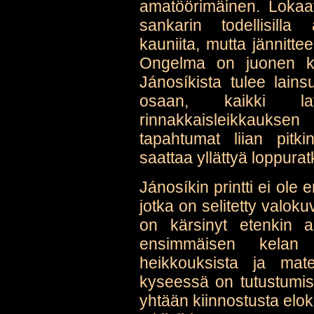
amatöörimäinen. Lokaat
sankarin todellisilla
kauniita, mutta jännitte
Ongelma on juonen ku
Jánosíkista tulee lain
osaan, kaikki la
rinnakkaisleikkauksen
tapahtumat liian pitk
saattaa yllättyä loppurat
Jánosíkin printti ei ole 
jotka on selitetty valoku
on kärsinyt etenkin a
ensimmäisen kelan 
heikkouksista ja mate
kyseessä on tutustumis
yhtään kiinnostusta elok