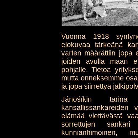
Vuonna 1918 syntynee
elokuvaa tärkeänä kans
varten määrättiin jopa er
joiden avulla maan elo
pohjalle. Tietoa yrity
mutta onneksemme osa a
ja jopa siirrettyä jälkipol
Jánošíkin tarina
kansallissankareiden v
elämää viettävästä vaa
sorrettujen sankar
kunnianhimoinen, mut