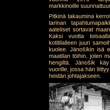
markkinoille suunnattuun 
Pitkinä takaumina kerrot
tarinan tapahtumapai
aateliset sortavat maanv
Kaksi vuotta toisaal
kotitilalleen juuri samo
kuolee. Jánošíkin isä 
maatilan töihin, joten 
hengiltä. Jánošík kä
vuorille, jossa hän liit
heidän johtajakseen.