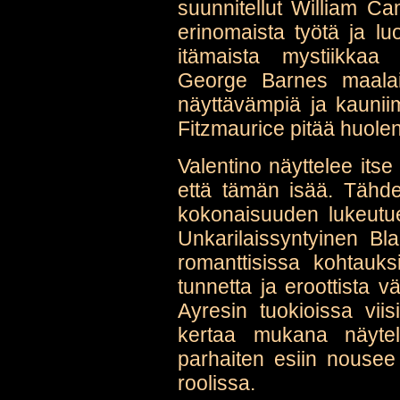
suunnitellut William C
erinomaista työtä ja lu
itämaista mystiikkaa
George Barnes maalail
näyttävämpiä ja kauniim
Fitzmaurice pitää huolen,
Valentino näyttelee its
että tämän isää. Tähden
kokonaisuuden lukeutu
Unkarilaissyntyinen Bl
romanttisissa kohtau
tunnetta ja eroottista v
Ayresin tuokioissa vii
kertaa mukana näytel
parhaiten esiin nous
roolissa.