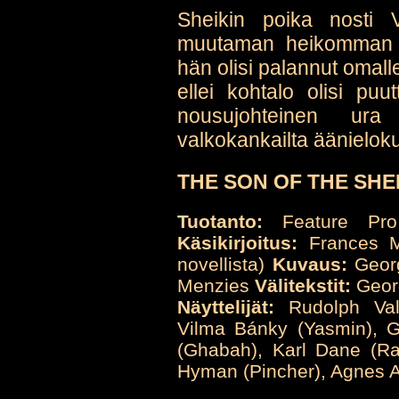
Sheikin poika nosti Va
muutaman heikomman t
hän olisi palannut omall
ellei kohtalo olisi pu
nousujohteinen ura
valkokankailta äänielok
THE SON OF THE SHEIK
Tuotanto:
Feature Pr
Käsikirjoitus:
Frances Ma
novellista)
Kuvaus:
Geor
Menzies
Välitekstit:
Georg
Näyttelijät:
Rudolph Val
Vilma Bánky (Yasmin), 
(Ghabah), Karl Dane (Ra
Hyman (Pincher), Agnes A