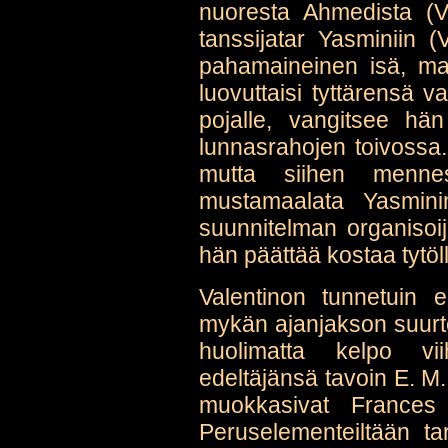
nuoresta Ahmedista (Va
tanssijatar Yasminiin 
pahamaineinen isä, ma
luovuttaisi tyttärensä
pojalle, vangitsee hän
lunnasrahojen toivossa
mutta siihen menne
mustamaalata Yasmini
suunnitelman organisoij
hän päättää kostaa tytöl
Valentinon tunnetuin 
mykän ajanjakson suurte
huolimatta kelpo vi
edeltäjänsä tavoin E. M. 
muokkasivat France
Peruselementeiltään ta