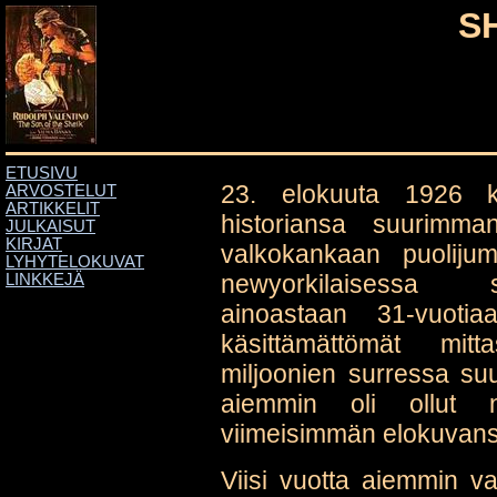
S
ETUSIVU
23. elokuuta 1926 k
ARVOSTELUT
ARTIKKELIT
historiansa suurimman
JULKAISUT
KIRJAT
valkokankaan puolijum
LYHYTELOKUVAT
newyorkilaisessa s
LINKKEJÄ
ainoastaan 31-vuotia
käsittämättömät mitt
miljoonien surressa su
aiemmin oli ollut 
viimeisimmän elokuvans
Viisi vuotta aiemmin v