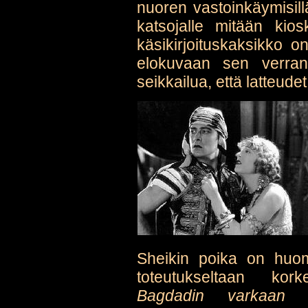
nuoren vastoinkäymisillä
katsojalle mitään kio
käsikirjoituskaksikko o
elokuvaan sen verran
seikkailua, että latteud
Sheikin poika on huoma
toteutukseltaan kork
Bagdadin varkaan 