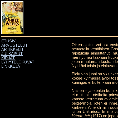
ETUSIVU
Oikea ajoitus voi olla ens
ARVOSTELUT
neuvotella venäläisen Gos
ARTIKKELIT
rajoituksia aiheuttanut,
JULKAISUT
mennyt montaakaan kuukaut
KIRJAT
joten muutaman kuukauden o
LYHYTELOKUVAT
Nyt kävi toisin ja elokuva
LINKKEJÄ
Elokuvan juoni on yksinker
kokee kylmässä avioliitos
kuningas ei kuitenkaan mois
Naisen – ja etenkin kunink
ei muistaisi otsikoita pri
kanssa verrattuna aviomieh
peitetympiä, joten ei ihme
kärkeen. Aihe oli niin suo
sitten Unkarissa kolme vu
Három hét
(1917) on jopa 