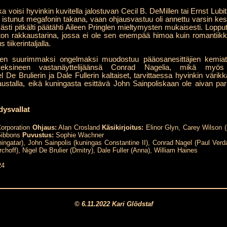
a voisi hyvinkin kuvitella jalostuvan Cecil B. DeMillen tai Ernst Lub
 istunut megafonin takana, vaan ohjausvastuu oli annettu varsin kesk
ävästi pitkälti päätähti Aileen Pringlen mieltymysten mukaisesti. Lopput
luton rakkaustarina, jossa ei ole sen enempää himoa kuin romantii
tiikerintaljalla.
n suurimmaksi ongelmaksi muodostuu pääosanesittäjien kemiat t
lveksineen vastanäyttelijäänsä Conrad Nagelia, mikä myös
De Brulierin ja Dale Fullerin kaltaiset, tarvittaessa hyvinkin värikkäi
ustalla, eikä kuningasta esittävä John Sainpoliskaan ole aivan par
ysvallat
orporation
Ohjaus:
Alan Crosland
Käsikirjoitus:
Elinor Glyn, Carey Wilson 
Gibbons
Puvustus:
Sophie Wachner
ningatar), John Sainpolis (kuningas Constantine II), Conrad Nagel (Paul Verd
rchoff), Nigel De Brulier (Dmitry), Dale Fuller (Anna), William Haines
24
© 6.11.2022 Kari Glödstaf