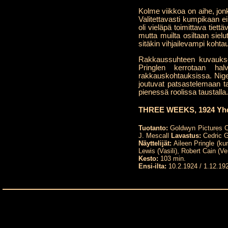
Kolme viikkoa on aihe, jonk
Valitettavasti kumpikaan ei
oli vieläpä toimittava tiett
mutta muilta osiltaan sie
sitäkin vihjailevampi kohtaus 
Rakkaussuhteen kuvaukse
Pringlen kerrotaan ha
rakkauskohtauksissa. Nigel 
joutuvat patsastelemaan ta
pienessä roolissa taustalla.
THREE WEEKS, 1924 Yhd
Tuotanto:
Goldwyn Pictures C
J. Mescall
Lavastus:
Cedric 
Näyttelijät:
Aileen Pringle (ku
Lewis (Vasili), Robert Cain (Ve
Kesto:
103 min.
Ensi-ilta:
10.2.1924 / 1.12.19