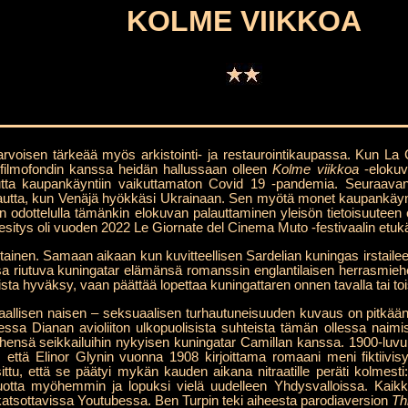
KOLME VIIKKOA
iarvoisen tärkeää myös arkistointi- ja restaurointikaupassa. Kun La 
filmofondin kanssa heidän hallussaan olleen
Kolme viikkoa
-elokuva
 mutta kaupankäyntiin vaikuttamaton Covid 19 -pandemia. Seuraav
ta, kun Venäjä hyökkäsi Ukrainaan. Sen myötä monet kaupankäynti-
dottelulla tämänkin elokuvan palauttaminen yleisön tietoisuuteen ol
n esitys oli vuoden 2022 Le Giornate del Cinema Muto -festivaalin etu
tainen. Samaan aikaan kun kuvitteellisen Sardelian kuningas irstaile
sa riutuva kuningatar elämänsä romanssin englantilaisen herrasmie
ta hyväksy, vaan päättää lopettaa kuningattaren onnen tavalla tai toi
aallisen naisen – seksuaalisen turhautuneisuuden kuvaus on pitkään
nsessa Dianan avioliiton ulkopuolisista suhteista tämän ollessa naim
ensä seikkailuihin nykyisen kuningatar Camillan kanssa. 1900-luvun 
, että Elinor Glynin vuonna 1908 kirjoittama romaani meni fiktiivis
sittu, että se päätyi mykän kauden aikana nitraatille peräti kolmes
otta myöhemmin ja lopuksi vielä uudelleen Yhdysvalloissa. Kaikki 
katsottavissa Youtubessa. Ben Turpin teki aiheesta parodiaversion
Th