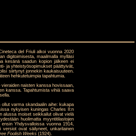
Cineteca del Friuli alkoi vuonna 2020
n digitoimisesta, maailmalla mylläsi
ana kesänä saadun kopion jälkeen ei
 ja yhteistyösopimukset päättyivät,
isi siirtynyt jonnekin kaukaisuuteen.
käteen hehkutetuimpia tapahtumia.
e vieraiden naisten kanssa hovissaan,
hen kanssa. Tapahtumista vihiä saava
sella.
 ollut varma skandaalin aihe: kukapa
isissa nykyisen kuningas Charles II:n
alussa moiset seikkailut olivat vielä
yydestään huolimatta myyntitilastojen
ti: ensin Yhdysvalloissa vuonna 1914,
versiot ovat säilyneet, unkarilainen
ree Foolish Weeks
(1924).