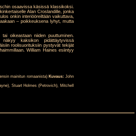
itschin osaavissa käsissä klassikoksi.
inkertaiselle Alan Croslandille, jonka
ulos onkin interiööreiltään vaikuttava,
kkaakaan – poikkeuksena lyhyt, mutta
ai oikeastaan niiden puuttuminen.
 näkyy kaksikon pidättäytyvissä
siin roolisuorituksiin pystyvät tekijät
haimmillaan. William Haines esiintyy
(ensin mainitun romaanista)
Kuvaus:
John
ayne), Stuart Holmes (Petrovich), Mitchell