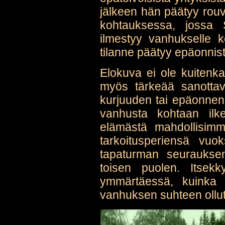
jälkeen hän päätyy rouv
kohtauksessa, jossa 
ilmestyy vanhukselle k
tilanne päätyy epäonnis
Elokuva ei ole kuitenk
myös tärkeää sanottav
kurjuuden tai epäonnen
vanhusta kohtaan ilk
elämästä mahdollisim
tarkoitusperiensä vuo
tapaturman seuraukse
toisen puolen. Itsek
ymmärtäessä, kuinka 
vanhuksen suhteen ollut