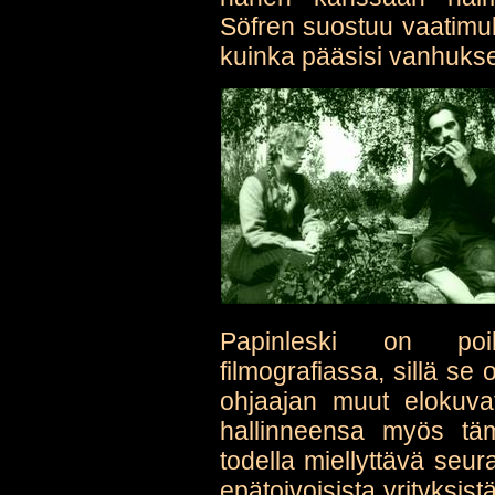
Söfren suostuu vaatimuk
kuinka pääsisi vanhukse
Papinleski on poi
filmografiassa, sillä se
ohjaajan muut elokuvat
hallinneensa myös tä
todella miellyttävä seur
epätoivoisista yrityksist