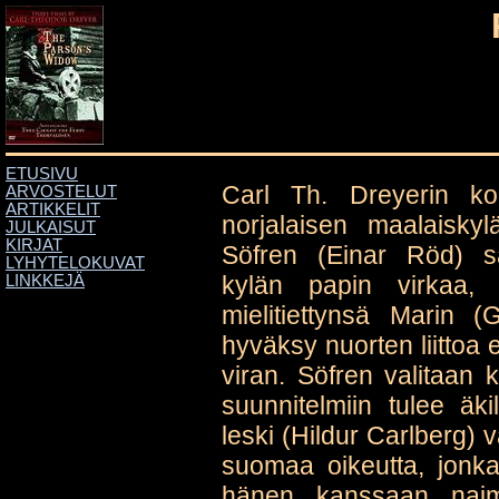
ETUSIVU
Carl Th. Dreyerin ko
ARVOSTELUT
ARTIKKELIT
norjalaisen maalaisky
JULKAISUT
KIRJAT
Söfren (Einar Röd) s
LYHYTELOKUVAT
kylän papin virkaa, 
LINKKEJÄ
mielitiettynsä Marin 
hyväksy nuorten liittoa 
viran. Söfren valitaan 
suunnitelmiin tulee ä
leski (Hildur Carlberg) 
suomaa oikeutta, jon
hänen kanssaan naimi