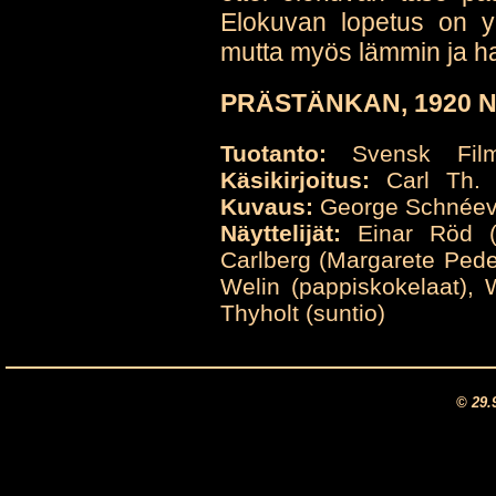
Elokuvan lopetus on yh
mutta myös lämmin ja ha
PRÄSTÄNKAN, 1920 N
Tuotanto:
Svensk Film
Käsikirjoitus:
Carl Th. D
Kuvaus:
George Schnéev
Näyttelijät:
Einar Röd (S
Carlberg (Margarete Peder
Welin (pappiskokelaat), W
Thyholt (suntio)
© 29.