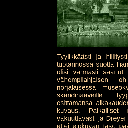
Tyylikkäästi ja hillity
tuotannossa suotta liia
olisi varmasti saanut
vähempilahjaisen oh
norjalaisessa museok
skandinaaveille tyy
esittämänsä aikakaude
kuvaus. Paikalliset n
vakuuttavasti ja Dreyer
ettei elokuvan taso p