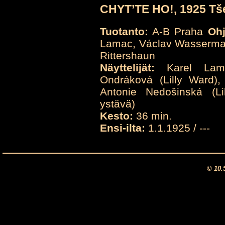
CHYT’TE HO!, 1925 Tš
Tuotanto:
A-B Praha
Ohj
Lamac, Václav Wasserm
Rittershaun
Näyttelijät:
Karel Lamac
Ondráková (Lilly Ward),
Antonie Nedošinská (Lil
ystävä)
Kesto:
36 min.
Ensi-ilta:
1.1.1925 / ---
© 10.