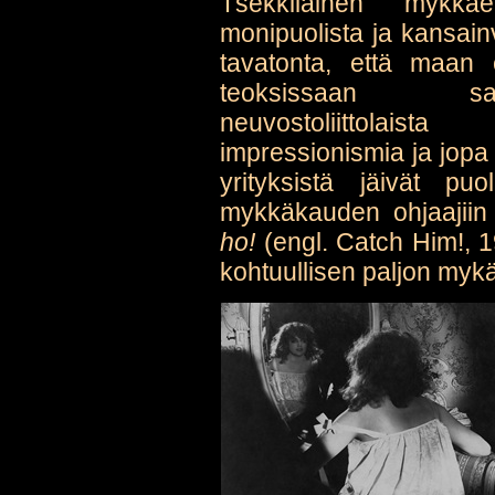
Tšekkiläinen mykkä
monipuolista ja kansainväl
tavatonta, että maan e
teoksissaan saks
neuvostoliittolais
impressionismia ja jopa
yrityksistä jäivät pu
mykkäkauden ohjaajii
ho!
(engl. Catch Him!, 1
kohtuullisen paljon my