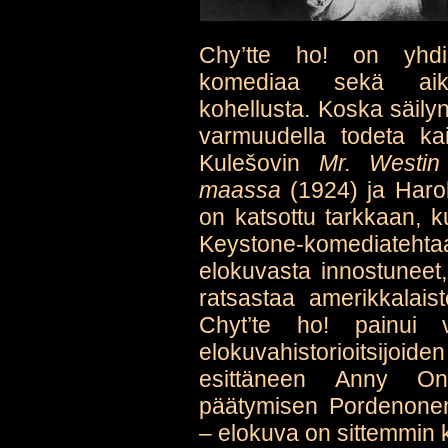
Chy’tte ho! on yhdis
komediaa sekä aika
kohellusta. Koska säilyn
varmuudella todeta kai
Kulešovin
Mr. Westin 
maassa
(1924) ja Haro
on katsottu tarkkaan, 
Keystone-komediatehtaa
elokuvasta innostuneet, 
ratsastaa amerikkalais
Chyt’te ho! painui v
elokuvahistorioitsijo
esittäneen Anny O
päätymisen Pordenonen 
– elokuva on sittemmin k