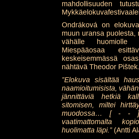
mahdollisuuden tutu
Mykkäelokuvafestivaalei
Ondráková on elokuvan 
muun uransa puolesta, mu
vähälle huomiolle 
Miespääosaa esit
keskeisemmässä osas
nähtävä Theodor Pištek
”Elokuva sisältää hau
naamioitumisista, vähän
jännittäviä hetkiä kal
sitomisen, miltei hirttä
muodossa… [ - - ] 
vaatimattomalta kopi
huolimatta läpi.”
(Antti A