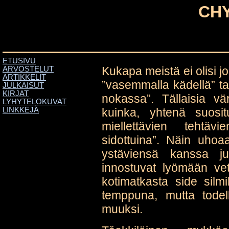
CHY
ETUSIVU
Kukapa meistä ei olisi j
ARVOSTELUT
ARTIKKELIT
”vasemmalla kädellä” tai
JULKAISUT
KIRJAT
nokassa”. Tällaisia vär
LYHYTELOKUVAT
kuinka, yhtenä suosi
LINKKEJÄ
miellettävien tehtäv
sidottuina”. Näin uhoaa
ystäviensä kanssa juh
innostuvat lyömään ve
kotimatkasta side silm
temppuna, mutta todell
muuksi.