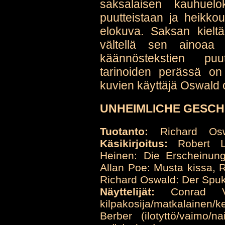
saksalaisen kauhuelo
puutteistaan ja heikkou
elokuva. Saksan kieltä
vältellä sen ainoaa 
käännöstekstien puu
tarinoiden perässä on
kuvien käyttäjä Oswald 
UNHEIMLICHE GESCHI
Tuotanto:
Richard Osw
Käsikirjoitus:
Robert L
Heinen: Die Erscheinun
Allan Poe: Musta kissa, 
Richard Oswald: Der Spu
Näyttelijät:
Conrad Veid
kilpakosija/matkalainen
Berber (ilotyttö/vaimo/n