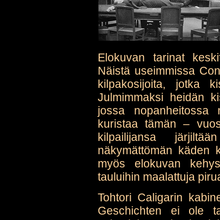
Elokuvan tarinat keski
Näistä useimmissa Conr
kilpakosijoita, jotka 
Julmimmaksi heidän ki
jossa nopanheitossa n
kuristaa tämän – vuo
kilpailijansa järji
näkymättömän käden ku
myös elokuvan kehysk
tauluihin maalattuja piru
Tohtori Caligarin kabi
Geschichten ei ole t