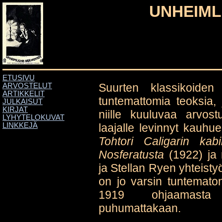
UNHEIML
ETUSIVU
Suurten klassikoiden
ARVOSTELUT
ARTIKKELIT
tuntemattomia teoksia, 
JULKAISUT
KIRJAT
niille kuuluvaa arvo
LYHYTELOKUVAT
laajalle levinnyt kauh
LINKKEJÄ
Tohtori Caligarin kabi
Nosferatusta
(1922) ja 
ja Stellan Ryen yhteist
on jo varsin tuntemat
1919 ohjaamas
puhumattakaan.