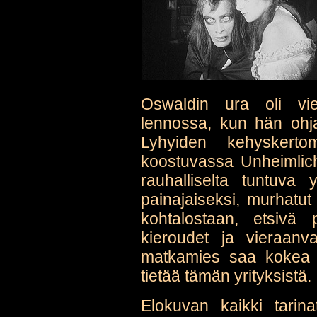
Oswaldin ura oli vi
lennossa, kun hän ohj
Lyhyiden kehyskertom
koostuvassa Unheimlic
rauhalliselta tuntuva
painajaiseksi, murhatu
kohtalostaan, etsivä
kieroudet ja vieraanv
matkamies saa kokea 
tietää tämän yrityksistä.
Elokuvan kaikki tarinat