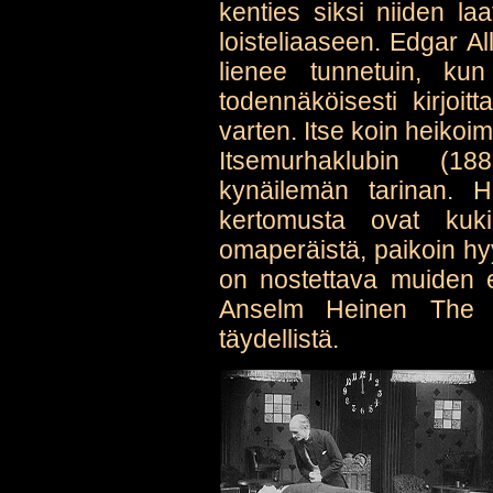
kenties siksi niiden la
loisteliaaseen. Edgar A
lienee tunnetuin, k
todennäköisesti kirjoi
varten. Itse koin heiko
Itsemurhaklubin (1
kynäilemän tarinan. Ha
kertomusta ovat kuki
omaperäistä, paikoin hy
on nostettava muiden e
Anselm Heinen The A
täydellistä.