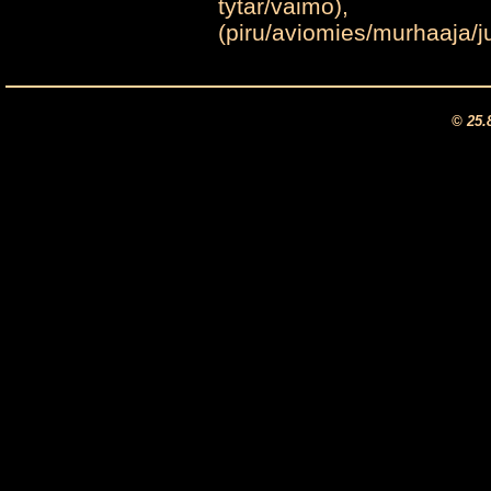
tytär/vaimo)
(piru/aviomies/murhaaja/
© 25.