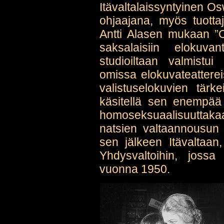
Itävaltalaissyntyinen Os
ohjaajana, myös tuottaja
Antti Alasen mukaan ”O
saksalaisiin elokuva
studioiltaan valmistu
omissa elokuvateattere
valistuselokuvien tärk
käsitellä sen enempää s
homoseksuaalisuuttaka
natsien valtaannousun
sen jälkeen Itävaltaan,
Yhdysvaltoihin, joss
vuonna 1950.