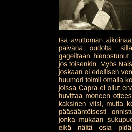
Isä avuttoman aikoinaa
päivänä oudolta, sil
gageiltaan hienostunut
jos toisenkin. Myös Nai
joskaan ei edellisen ve
huumori toimii omalla k
joissa Capra ei ollut e
huvittaa moneen ottees
kaksinen vitsi, mutta k
pääsääntöisesti onnist
jonka mukaan sukupuo
eikä näitä osia pidä