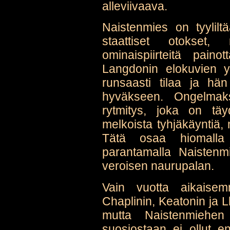
alleviivaava.
Naistenmies on tyylilt
staattiset otokset
ominaispiirteitä paino
Langdonin elokuvien 
runsaasti tilaa ja hän
hyväkseen. Ongelmak
rytmitys, joka on täy
melkoista tyhjäkäyntiä, 
Tätä osaa hiomalla j
parantamalla Naistenm
veroisen naurupalan.
Vain vuotta aikaisem
Chaplinin, Keatonin ja 
mutta Naistenmiehe
suosiostaan ei ollut en