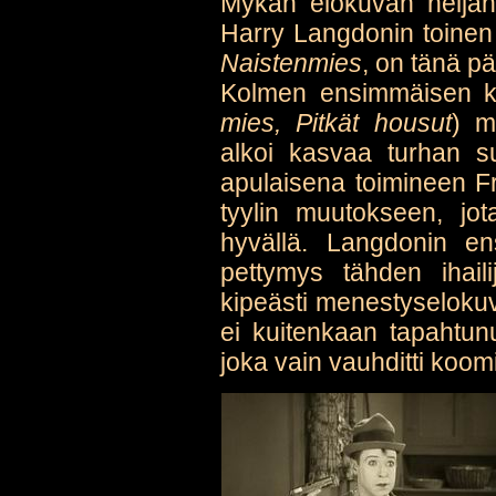
Mykän elokuvan neljän
Harry Langdonin toinen
Naistenmies
, on tänä p
Kolmen ensimmäisen k
mies, Pitkät housut
) m
alkoi kasvaa turhan su
apulaisena toimineen F
tyylin muutokseen, jota
hyvällä. Langdonin e
pettymys tähden ihaili
kipeästi menestyseloku
ei kuitenkaan tapahtunu
joka vain vauhditti koom