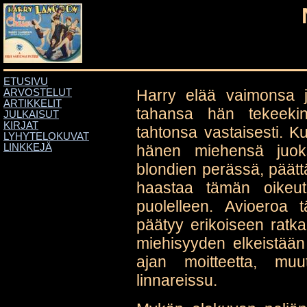
ETUSIVU
Harry elää vaimonsa j
ARVOSTELUT
ARTIKKELIT
tahansa hän tekeeki
JULKAISUT
KIRJAT
tahtonsa vastaisesti. 
LYHYTELOKUVAT
hänen miehensä juokse
LINKKEJÄ
blondien perässä, päätt
haastaa tämän oikeu
puolelleen. Avioeroa
päätyy erikoiseen ratka
miehisyyden elkeistää
ajan moitteetta, m
linnareissu.