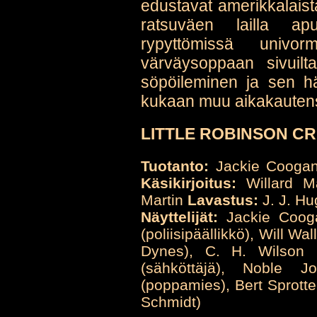
edustavat amerikkalaist
ratsuväen lailla ap
rypyttömissä univo
värväysoppaan sivuilt
söpöileminen ja sen h
kukaan muu aikakautensa
LITTLE ROBINSON CRU
Tuotanto:
Jackie Coogan
Käsikirjoitus:
Willard 
Martin
Lavastus:
J. J. H
Näyttelijät:
Jackie Cooga
(poliisipäällikkö), Will W
Dynes), C. H. Wilson (
(sähköttäjä), Noble 
(poppamies), Bert Sprotte
Schmidt)