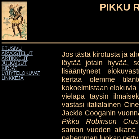
PIKKU 
ETUSIVU
Jos tästä kirotusta ja a
ARVOSTELUT
ARTIKKELIT
löytää jotain hyvää, se
JULKAISUT
KIRJAT
lisääntyneet elokuvast
LYHYTELOKUVAT
kertaa olemme tilant
LINKKEJÄ
kokoelmistaan elokuvia
vieläpä täysin ilmaise
vastasi italialainen Cin
Jackie Cooganin vuonn
Pikku Robinson Crus
saman vuoden aikana eh
pahemman luokan petty