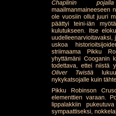
Chaplinin pojalla
maailmanmaineeseen n
ole vuosiin ollut juuri
päättyi teini-iän myö
kulutukseen. Itse eloku
uudelleenarvioitavaksi, 
uskoa historioitsijoi
striimaama Pikku R
yhyttämäni Cooganin ko
todettava, ettei niistä
Oliver Twistiä
lukuun
nykykatsojalle kuin täht
Pikku Robinson Crusoe
elementtien varaan. Po
lippalakkiin pukeutuva 
sympaattiseksi, nokkela