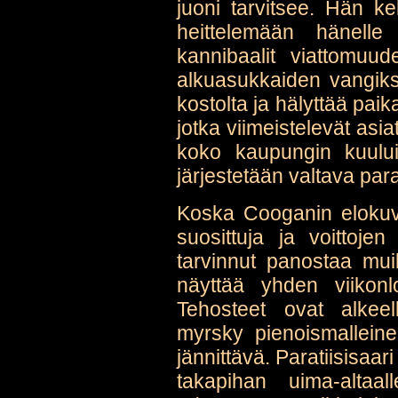
juoni tarvitsee. Hän k
heittelemään hänelle
kannibaalit viattomuude
alkuasukkaiden vangiks
kostolta ja hälyttää paik
jotka viimeistelevät asi
koko kaupungin kuului
järjestetään valtava para
Koska Cooganin elokuvat
suosittuja ja voittojen
tarvinnut panostaa mu
näyttää yhden viikonl
Tehosteet ovat alkeell
myrsky pienoismallein
jännittävä. Paratiisisaar
takapihan uima-altaall