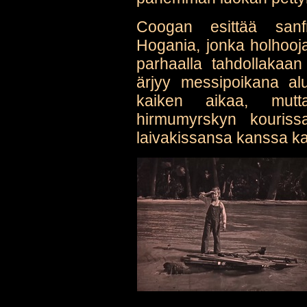
Coogan esittää sanfr
Hogania, jonka holhooj
parhaalla tahdollakaa
ärjyy messipoikana alu
kaiken aikaa, mutt
hirmumyrskyn kouriss
laivakissansa kanssa ka