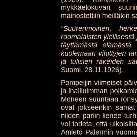
mykkäelokuvan suurii
mainostettiin meilläkin 
”Suurenmoinen, herke
roomalaisten ylellisestä
täyttämästä elämästä.
kuolemaan vihittyjen ta
ja tulisien rakeiden sa
Suomi, 28.11.1926).
Pompeijin viimeiset pä
ja ihailluimman poikami
Moneen suuntaan rönsy
ovat jokseenkin samat
niiden pariin lienee tur
voi todeta, että ulkoisi
Amleto Palermin vuonna