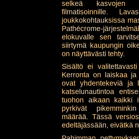
selkeä kasvojen k
filmatisoinnille. 
joukkokohtauksissa mass
Pathécrome-järjestelm
elokuvalle sen tarvits
siirtymä kaupungin oik
on näyttävästi tehty.
Sisältö ei valitettavast
Kerronta on laiskaa ja
ovat yhdentekeviä ja 
katselunautintoa entis
tuohon aikaan kaikki i
pyrkivät pikemminkin
määrää. Tässä versios
edeltäjässään, eivätkä n
Pahimman pettymyksen