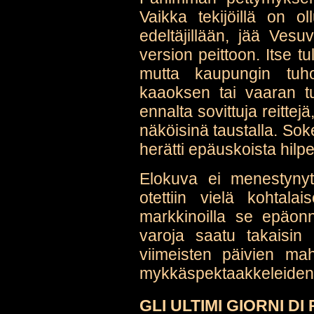
Vaikka tekijöillä on o
edeltäjillään, jää Ves
version peittoon. Itse t
mutta kaupungin tuho
kaaoksen tai vaaran tu
ennalta sovittuja reitte
näköisinä taustalla. Sok
herätti epäuskoista hilp
Elokuva ei menestynyt
otettiin vielä kohtala
markkinoilla se epäonni
varoja saatu takaisin
viimeisten päivien mah
mykkäspektaakkeleiden 
GLI ULTIMI GIORNI DI P