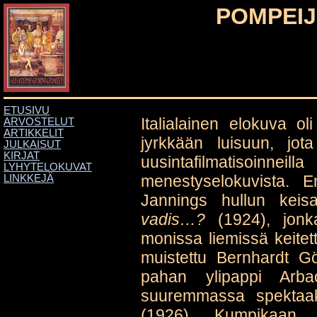
POMPEIJ
ETUSIVU
Italialainen elokuva o
ARVOSTELUT
ARTIKKELIT
jyrkkään luisuun, jota 
JULKAISUT
KIRJAT
uusintafilmatisoin
LYHYTELOKUVAT
menestyselokuvista. En
LINKKEJÄ
Jannings hullun keis
vadis…?
(1924), jonk
monissa liemissä keitett
muistettu Bernhardt Gö
pahan ylipappi Arbac
suuremmassa spektaakk
(1926). Kumpikaan e