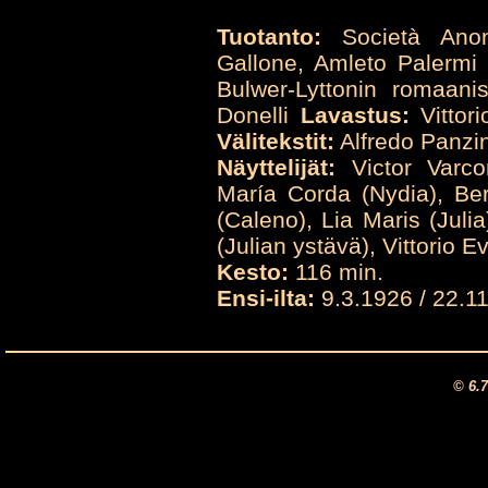
Tuotanto:
Società Ano
Gallone, Amleto Palermi
Bulwer-Lyttonin romaani
Donelli
Lavastus:
Vittor
Välitekstit:
Alfredo Panzin
Näyttelijät:
Victor Varco
María Corda (Nydia), Be
(Caleno), Lia Maris (Juli
(Julian ystävä), Vittorio E
Kesto:
116 min.
Ensi-ilta:
9.3.1926 / 22.1
© 6.7