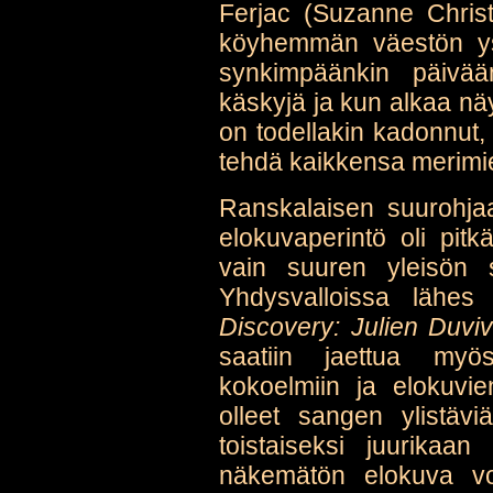
Ferjac (Suzanne Christ
köyhemmän väestön ys
synkimpäänkin päivää
käskyjä ja kun alkaa näy
on todellakin kadonnut,
tehdä kaikkensa merimie
Ranskalaisen suurohja
elokuvaperintö oli pit
vain suuren yleisön 
Yhdysvalloissa lähes
Discovery: Julien Duviv
saatiin jaettua myös 
kokoelmiin ja elokuvi
olleet sangen ylistävi
toistaiseksi juurikaa
näkemätön elokuva voi 