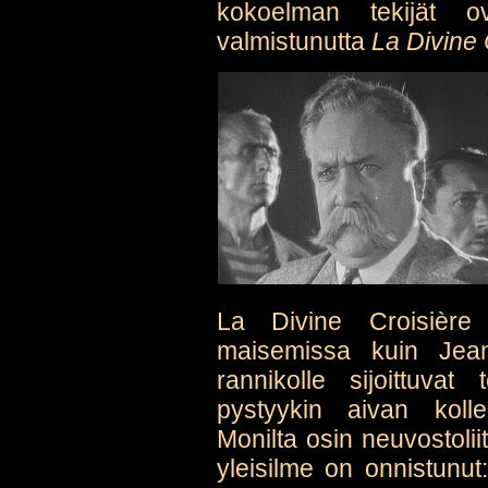
kokoelman tekijät 
valmistunutta
La Divine 
La Divine Croisière 
maisemissa kuin Jean
rannikolle sijoittuvat
pystyykin aivan koll
Monilta osin neuvostolii
yleisilme on onnistunut