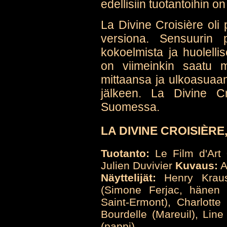
edellisiin tuotantoihin on
La Divine Croisière oli
versiona. Sensuurin 
kokoelmista ja huolelli
on viimeinkin saatu m
mittaansa ja ulkoasuaan 
jälkeen. La Divine Cro
Suomessa.
LA DIVINE CROISIÈRE,
Tuotanto:
Le Film d'Art
Julien Duvivier
Kuvaus:
A
Näyttelijät:
Henry Krauss
(Simone Ferjac, hänen 
Saint-Ermont), Charlotte
Bourdelle (Mareuil), Lin
(pappi)