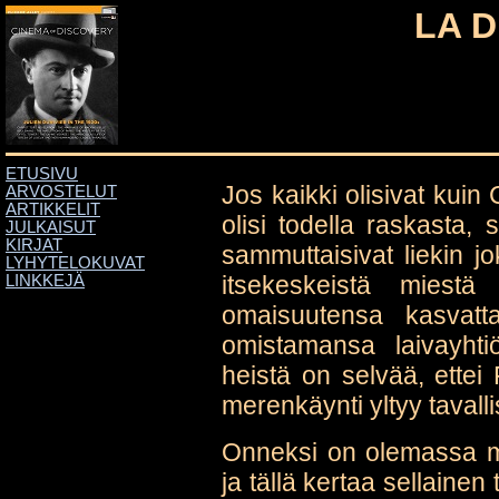
LA D
ETUSIVU
Jos kaikki olisivat kui
ARVOSTELUT
ARTIKKELIT
olisi todella raskasta,
JULKAISUT
KIRJAT
sammuttaisivat liekin jo
LYHYTELOKUVAT
itsekeskeistä miest
LINKKEJÄ
omaisuutensa kasvatt
omistamansa laivayhtiö
heistä on selvää, ettei 
merenkäynti yltyy taval
Onneksi on olemassa my
ja tällä kertaa sellaine