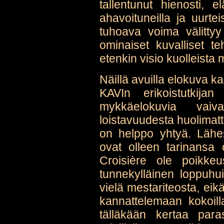
tallentunut hienosti,
ahavoituneilla ja uurte
tuhoava voima välittyy
ominaiset kuvalliset teh
etenkin visio kuolleista 
Näillä avuilla elokuva ka
KAVIn erikoistutkija
mykkäelokuvia vaiv
loistavuudesta huolimat
on helppo yhtyä. Lähe
ovat olleen tarinansa 
Croisière ole poikke
tunnekylläinen loppuhu
vielä mestariteosta, eik
kannattelemaan kokoill
tälläkään kertaa par