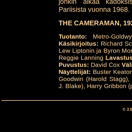
jonkin aikaa kadoksi
Pariisista vuonna 1968.
THE CAMERAMAN, 1928
Tuotanto:
Metro-Goldw
Käsikirjoitus:
Richard Sc
Lew Liptonin ja Byron Mor
Reggie Lanning
Lavastus
Puvustus:
David Cox
Väl
Näyttelijät:
Buster Keaton 
Goodwin (Harold Stagg), 
J. Blake), Harry Gribbon (
© 3.5