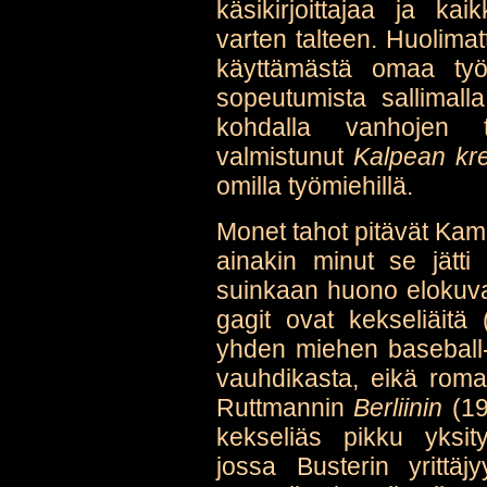
käsikirjoittajaa ja kai
varten talteen. Huolimatt
käyttämästä omaa työ
sopeutumista sallimal
kohdalla vanhojen t
valmistunut
Kalpean kre
omilla työmiehillä.
Monet tahot pitävät Ka
ainakin minut se jätt
suinkaan huono elokuva
gagit ovat kekseliäitä 
yhden miehen baseball-o
vauhdikasta, eikä roma
Ruttmannin
Berliinin
(19
kekseliäs pikku yksit
jossa Busterin yrittäj