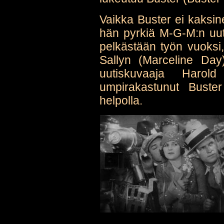
Vaikka Buster ei kaksi
hän pyrkiä M-G-M:n uut
pelkästään työn vuoksi,
Sallyn (Marceline Day
uutiskuvaaja Harol
umpirakastunut Buster
helpolla.