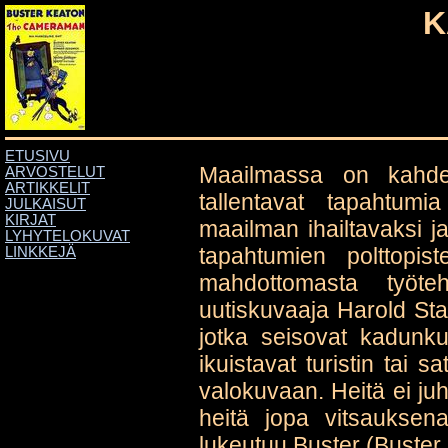
K
ETUSIVU
Maailmassa on kahden
ARVOSTELUT
ARTIKKELIT
tallentavat tapahtu
JULKAISUT
KIRJAT
maailman ihailtavaksi ja
LYHYTELOKUVAT
tapahtumien polttopis
LINKKEJÄ
mahdottomasta työte
uutiskuvaaja Harold Sta
jotka seisovat kadunku
ikuistavat turistin tai sa
valokuvaan. Heitä ei juhl
heitä jopa vitsaukse
lukeutuu Buster (Buster