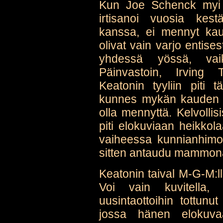
Kun Joe Schenck myi 
irtisanoi vuosia kes
kanssa, ei mennyt ka
olivat vain varjo entis
yhdessä yössä, vaik
Päinvastoin, Irving
Keatonin tyyliin piti 
kunnes mykän kauden p
olla mennyttä. Kelvollis
piti elokuviaan heikkola
vaiheessa kunnianhimoise
sitten antaudu mammona
Keatonin taival M-G-M:llä
Voi vain kuvitella, m
uusintaottoihin tottunu
jossa hänen elokuvaa