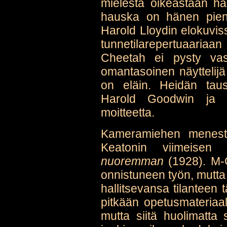
mielestä oikeastaan h
hauska on hänen pieni
Harold Lloydin elokuvis
tunnetilarepertuaariaa
Cheetah ei pysty vas
omantasoinen näyttelijä
on eläin. Heidän taus
Harold Goodwin ja S
moitteetta.
Kameramiehen menesty
Keatonin viimeisen
nuoremman
(1928). M-G
onnistuneen työn, mutt
hallitsevansa tilanteen 
pitkään opetusmateriaa
mutta siitä huolimatta