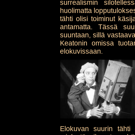
surrealismin silotelle
huolimatta lopputulokses
tähti olisi toiminut käsi
antamatta. Tässä su
suuntaan, sillä vastaav
Keatonin omissa tuot
elokuvissaan.
Elokuvan suurin tähti 