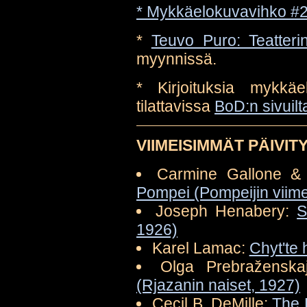
*
Mykkäelokuvavihko #2:
*
Teuvo Puro: Teatteri
myynnissä.
* Kirjoituksia mykkä
tilattavissa
BoD:n sivuilt
VIIMEISIMMÄT PÄIVIT
Carmine Gallone &
Pompei (Pompeijin viime
Joseph Henabery:
S
1926)
Karel Lamac:
Chyt'te 
Olga Prebraženska
(Rjazanin naiset, 1927)
Cecil B. DeMille:
The 