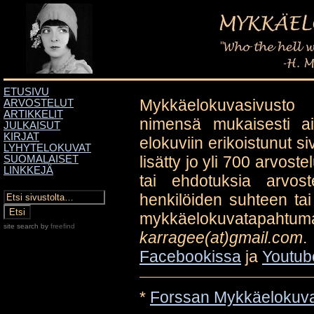
ETUSIVU
Mykkäelokuvasivusto
ARVOSTELUT
ARTIKKELIT
nimensä mukaisesti ai
JULKAISUT
KIRJAT
elokuviin erikoistunut s
LYHYTELOKUVAT
lisätty jo yli 700 arvoste
SUOMALAISET
LINKKEJÄ
tai ehdotuksia arvoste
henkilöiden suhteen tai
mykkäelokuvatapaht
site search
by
freefind
karragee(at)gmail.com
.
Facebookissa
ja
Youtub
*
Forssan Mykkäelokuvaf