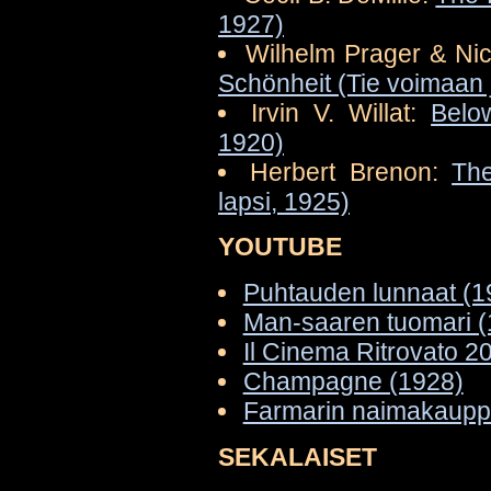
1927)
Wilhelm Prager & Ni
Schönheit (Tie voimaan
Irvin V. Willat:
Belo
1920)
Herbert Brenon:
The
lapsi, 1925)
YOUTUBE
Puhtauden lunnaat (1
Man-saaren tuomari (
Il Cinema Ritrovato 2
Champagne (1928)
Farmarin naimakauppa
SEKALAISET